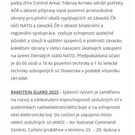
palby (Fire Control Area). Tobruq Arrows odráží potřeby
AČR v oblasti přípravy vojsk pozemní protivzdušné
obrany pro plnění úkolů vyplývajících ze závazků ČR
vůči NATO a závazků ČR v oblasti bilaterální a
regionální spolupráce, zvyšuje schopnost společně
působit a slouží k ujištění spojenců o platnosti závazku
kolektivní obrany v rámci nasazení úkolových uskupení
na území členských států NATO. Předpokládaná účast
je do 60 osob a 16 ks pozemní techniky a 1 ks letecké
techniky ozbrojených sil Slovenska v podobě vrtulníku
UH-60M.
RAMSTEIN GUARD 2023
– týdenní cvičení je zaměřeno
na rozvoj a zdokonalení bojeschopnosti vzdušných sil v
podmínkách radioelektronického boje a na schopnosti
vést elektronický boj. Do cvičení je zapojeno místo
velení vzdušných sil (ANCC – Air National Command
Centre). Cvičení proběhne v termínu 23. – 29. dubna v