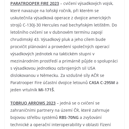
PARATROOPER FIRE 2023
– cvičení výsadkových vojsk,
které navazuje na loňský ročník, při kterém se
uskutečnila výsadková operace z dvojice amerických
strojů C-130J-30 Hercules nad bechyňským letištěm. Do
letošního cvičení se v dubnovém termínu zapojí
chrudimský 43. Výsadkový pluk a jeho cílem bude
procvičit plánování a provedení společných operací
výsadkových jednotek na taktickém stupni v
mezinárodním prostředí a primárně půjde o spolupráci
s výsadkovou jednotkou ozbrojených sil USA
dislokovanou v Německu. Za vzdušné síly AČR se
Paratrooper Fire účastní dvojice letounů
CASA C-295M
a
jeden vrtulník
Mi-171Š
.
TOBRUQ ARROWS 2023
– jedná se o cvičení se
zahraničními partnery na území ČR, které zahrnuje
bojovou střelbu systémů
RBS-70NG
a zvyšování
technické a operační interoperability v oblasti řízení