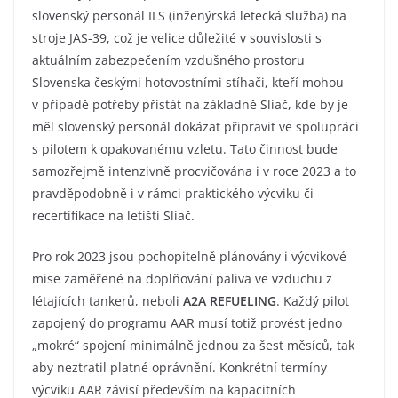
slovenský personál ILS (inženýrská letecká služba) na
stroje JAS-39, což je velice důležité v souvislosti s
aktuálním zabezpečením vzdušného prostoru
Slovenska českými hotovostními stíhači, kteří mohou
v případě potřeby přistát na základně Sliač, kde by je
měl slovenský personál dokázat připravit ve spolupráci
s pilotem k opakovanému vzletu. Tato činnost bude
samozřejmě intenzivně procvičována i v roce 2023 a to
pravděpodobně i v rámci praktického výcviku či
recertifikace na letišti Sliač.
Pro rok 2023 jsou pochopitelně plánovány i výcvikové
mise zaměřené na doplňování paliva ve vzduchu z
létajících tankerů, neboli
A2A REFUELING
. Každý pilot
zapojený do programu AAR musí totiž provést jedno
„mokré“ spojení minimálně jednou za šest měsíců, tak
aby neztratil platné oprávnění. Konkrétní termíny
výcviku AAR závisí především na kapacitních