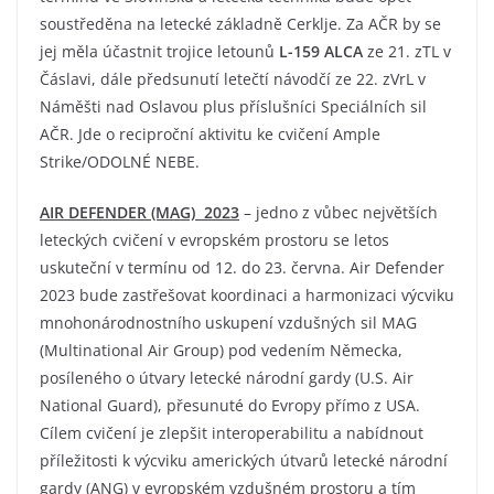
soustředěna na letecké základně Cerklje. Za AČR by se
jej měla účastnit trojice letounů
L-159 ALCA
ze 21. zTL v
Čáslavi, dále předsunutí letečtí návodčí ze 22. zVrL v
Náměšti nad Oslavou plus příslušníci Speciálních sil
AČR. Jde o reciproční aktivitu ke cvičení Ample
Strike/ODOLNÉ NEBE.
AIR DEFENDER (MAG) 2023
– jedno z vůbec největších
leteckých cvičení v evropském prostoru se letos
uskuteční v termínu od 12. do 23. června. Air Defender
2023 bude zastřešovat koordinaci a harmonizaci výcviku
mnohonárodnostního uskupení vzdušných sil MAG
(Multinational Air Group) pod vedením Německa,
posíleného o útvary letecké národní gardy (U.S. Air
National Guard), přesunuté do Evropy přímo z USA.
Cílem cvičení je zlepšit interoperabilitu a nabídnout
příležitosti k výcviku amerických útvarů letecké národní
gardy (ANG) v evropském vzdušném prostoru a tím