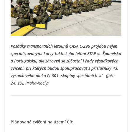
Posádky transportních letounů CASA C-295 projdou nejen
specializovanými kurzy taktického létání ETAP ve Španělsku
a Portugalsku, ale zároveň se zúčastní i řady výsadkových
cvičení, při kterých budou spolupracovat s příslušníky 43.
výsadkového pluku či 601. skupiny speciálních sil.
(foto:
24. zDL Praha-Kbely)
Plánovaná cvičení na území ČR: