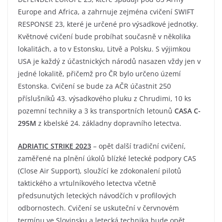
Europe and Africa, a zahrnuje zejména cvičení SWIFT
RESPONSE 23, které je určené pro výsadkové jednotky.
Květnové cvičení bude probíhat současně v několika
lokalitách, a to v Estonsku, Litvě a Polsku. S výjimkou
USA je každý z účastnických národů nasazen vždy jen v
jedné lokalitě, přičemž pro ČR bylo určeno území
Estonska. Cvičení se bude za AČR účastnit 250
příslušníků 43. výsadkového pluku z Chrudimi, 10 ks
pozemní techniky a 3 ks transportních letounů
CASA C-
295M
z kbelské 24. základny dopravního letectva.
ADRIATIC STRIKE 2023
– opět další tradiční cvičení,
zaměřené na plnění úkolů blízké letecké podpory CAS
(Close Air Support), sloužící ke zdokonalení pilotů
taktického a vrtulníkového letectva včetně
předsunutých leteckých návodčích v profilových
odbornostech. Cvičení se uskuteční v červnovém
termínu ve Slovinsku a letecká technika bude opět