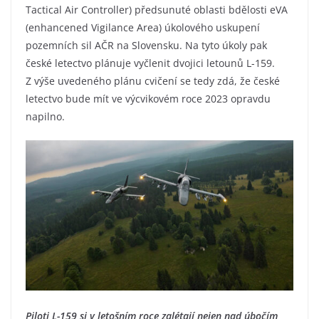
Tactical Air Controller) předsunuté oblasti bdělosti eVA
(enhancened Vigilance Area) úkolového uskupení
pozemních sil AČR na Slovensku. Na tyto úkoly pak
české letectvo plánuje vyčlenit dvojici letounů L-159.
Z výše uvedeného plánu cvičení se tedy zdá, že české
letectvo bude mít ve výcvikovém roce 2023 opravdu
napilno.
Piloti L-159 si v letošním roce zalétají nejen nad úbočím