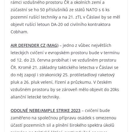
rámci vzdušného prostoru ČR a okolních zemí a
zúčastní se ho 50 příslušníků ze států NATO s 6 ks
pozemní rušící techniky a na 21. zTL v Čáslavi by se měl
objevit rušící letoun DA-20 od civilního kontraktora
Cobham.
AIR DEFENDER CZ (MAG)
– jedno z vůbec největších
leteckých cvičení v evropském prostoru bude v termínu
od 12. do 23. června probíhat i ve vzdušném prostoru
ČR. Kromě 21. základny taktického letectva v Čáslavi se
do něj zapojí i strakonický 25. protiletadlový raketový
pluk a 26. pluk velení, řízení a průzkumu. V českém
vzdušném prostoru by se zároveň mělo objevit do 20ks
alianční letecké techniky.
ODOLNÉ NEBE/AMPLE STRIKE 2023
– cvičení bude
zaměřeno na společnou přípravu osádek s omezenou
účastí pozemních sil a plnění širokého spektra úkolů