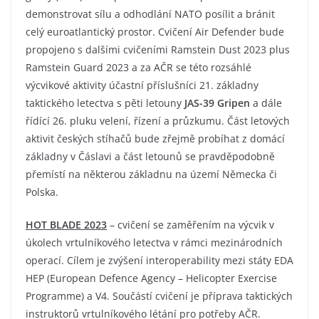
demonstrovat sílu a odhodlání NATO posílit a bránit
celý euroatlantický prostor. Cvičení Air Defender bude
propojeno s dalšími cvičeními Ramstein Dust 2023 plus
Ramstein Guard 2023 a za AČR se této rozsáhlé
výcvikové aktivity účastní příslušníci 21. základny
taktického letectva s pěti letouny
JAS-39 Gripen
a dále
řídící 26. pluku velení, řízení a průzkumu. Část letových
aktivit českých stíhačů bude zřejmě probíhat z domácí
základny v Čáslavi a část letounů se pravděpodobně
přemístí na některou základnu na území Německa či
Polska.
HOT BLADE 2023
– cvičení se zaměřením na výcvik v
úkolech vrtulníkového letectva v rámci mezinárodních
operací. Cílem je zvýšení interoperability mezi státy EDA
HEP (European Defence Agency – Helicopter Exercise
Programme) a V4. Součástí cvičení je příprava taktických
instruktorů vrtulníkového létání pro potřeby AČR.