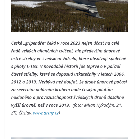
České „gripenáře“ čeká v roce 2023 nejen účast na celé
řadě velkých aliančních cvičení, ale především únorové
ostré střelby ve švédském Vidselu, které absolvují společně
s piloty L-159. V novodobé historii jde teprve o v pořadí
čtvrté střelby, které se doposud uskutečnily v letech 2006,
2012 a 2019. Nezbývá než doufat, že drsné únorové počasí
za severním polárním kruhem bude českým pilotům
nakloněno a provozuschopnost švédských dronů dosáhne
vyšší úrovně, než v roce 2019.
(foto: Milan Nykodým, 21.
zTL Čáslav,
www.army.cz
)