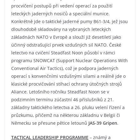
procvičení postupů při vedení operací za použití
leteckých jaderných nosičů a speciální munice.
Konkrétně jde o taktické jaderné pumy B61-3/4, jež jsou
dlouhodobě skladovány na vybraných leteckých
základnách NATO v Evropě a slouží již desetiletí jako
účinný odstrašující prvek vzdušných sil NATO. České
letectvo na cvičení Steadfast Noon působí v rámci
programu SNOWCAT (Support Nuclear Operations With
Conventional Air Tactics), což je podpora jaderných
operací s konvenčními vzdušnými silami a reálně jde o
klasické procvičování stíhací ochrany útočných strojů
Aliance. Letošního ročníku Steadfast Noon se v
podzimním termínu zúčastní 46 příslušníků z 21.
základny taktického letectva a 26. pluku velení řízení a
průzkumu, přičemž na některou základnu v Belgii či
Německu se přesune pětice letounů
JAS-39 Gripen
.
TACTICAL LEADERSHIP PROGRAMME
– známý a