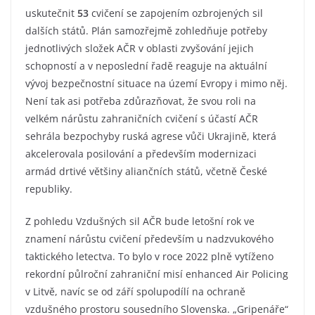
uskutečnit
53
cvičení se zapojením ozbrojených sil
dalších států. Plán samozřejmě zohledňuje potřeby
jednotlivých složek AČR v oblasti zvyšování jejich
schopností a v neposlední řadě reaguje na aktuální
vývoj bezpečnostní situace na území Evropy i mimo něj.
Není tak asi potřeba zdůrazňovat, že svou roli na
velkém nárůstu zahraničních cvičení s účastí AČR
sehrála bezpochyby ruská agrese vůči Ukrajině, která
akcelerovala posilování a především modernizaci
armád drtivé většiny aliančních států, včetně České
republiky.
Z pohledu Vzdušných sil AČR bude letošní rok ve
znamení nárůstu cvičení především u nadzvukového
taktického letectva. To bylo v roce 2022 plně vytíženo
rekordní půlroční zahraniční misí enhanced Air Policing
v Litvě, navíc se od září spolupodílí na ochraně
vzdušného prostoru sousedního Slovenska. „Gripenáře“