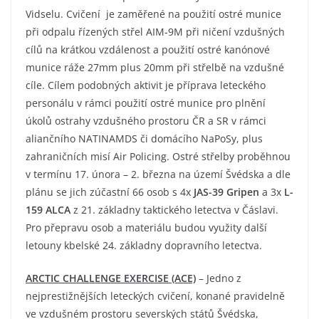
Vidselu. Cvičení je zaměřené na použití ostré munice
při odpalu řízených střel AIM-9M při ničení vzdušných
cílů na krátkou vzdálenost a použití ostré kanónové
munice ráže 27mm plus 20mm při střelbě na vzdušné
cíle. Cílem podobných aktivit je příprava leteckého
personálu v rámci použití ostré munice pro plnění
úkolů ostrahy vzdušného prostoru ČR a SR v rámci
aliančního NATINAMDS či domácího NaPoSy, plus
zahraničních misí Air Policing. Ostré střelby proběhnou
v termínu 17. února – 2. března na území Švédska a dle
plánu se jich zúčastní 66 osob s 4x
JAS-39 Gripen
a 3x
L-
159 ALCA
z 21. základny taktického letectva v Čáslavi.
Pro přepravu osob a materiálu budou využity další
letouny kbelské 24. základny dopravního letectva.
ARCTIC CHALLENGE EXERCISE (ACE)
– Jedno z
nejprestižnějších leteckých cvičení, konané pravidelně
ve vzdušném prostoru severských států Švédska,