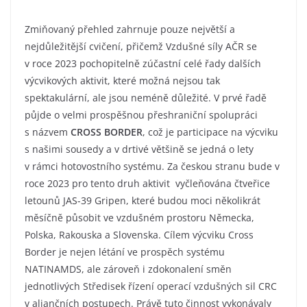
Zmiňovaný přehled zahrnuje pouze největší a
nejdůležitější cvičení, přičemž Vzdušné síly AČR se
v roce 2023 pochopitelně zúčastní celé řady dalších
výcvikových aktivit, které možná nejsou tak
spektakulární, ale jsou neméně důležité. V prvé řadě
půjde o velmi prospěšnou přeshraniční spolupráci
s názvem
CROSS BORDER
, což je participace na výcviku
s našimi sousedy a v drtivé většině se jedná o lety
v rámci hotovostního systému. Za českou stranu bude v
roce 2023 pro tento druh aktivit vyčleňována čtveřice
letounů JAS-39 Gripen, které budou moci několikrát
měsíčně působit ve vzdušném prostoru Německa,
Polska, Rakouska a Slovenska. Cílem výcviku Cross
Border je nejen létání ve prospěch systému
NATINAMDS, ale zároveň i zdokonalení směn
jednotlivých Středisek řízení operací vzdušných sil CRC
v aliančních postupech. Právě tuto činnost vykonávaly