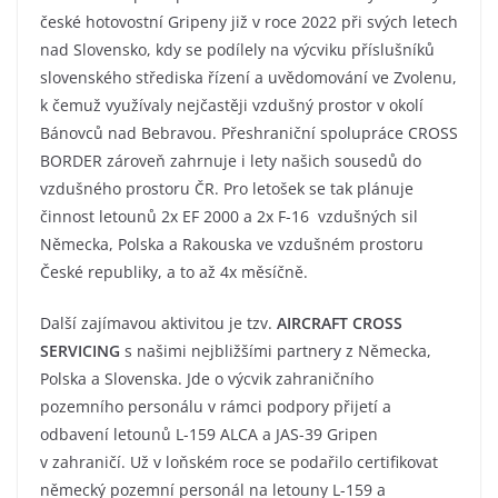
české hotovostní Gripeny již v roce 2022 při svých letech
nad Slovensko, kdy se podílely na výcviku příslušníků
slovenského střediska řízení a uvědomování ve Zvolenu,
k čemuž využívaly nejčastěji vzdušný prostor v okolí
Bánovců nad Bebravou. Přeshraniční spolupráce CROSS
BORDER zároveň zahrnuje i lety našich sousedů do
vzdušného prostoru ČR. Pro letošek se tak plánuje
činnost letounů 2x EF 2000 a 2x F-16 vzdušných sil
Německa, Polska a Rakouska ve vzdušném prostoru
České republiky, a to až 4x měsíčně.
Další zajímavou aktivitou je tzv.
AIRCRAFT CROSS
SERVICING
s našimi nejbližšími partnery z Německa,
Polska a Slovenska. Jde o výcvik zahraničního
pozemního personálu v rámci podpory přijetí a
odbavení letounů L-159 ALCA a JAS-39 Gripen
v zahraničí. Už v loňském roce se podařilo certifikovat
německý pozemní personál na letouny L-159 a