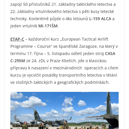
zapojí 50 příslušníků 21. základny taktického letectva a
22. základny vrtulníkového letectva s pěti kusy letecké
techniky. Konkrétně půjde o 4ks letounů
L-159 ALCA
a
jeden vrtulník
Mi-171ŠM
.
ETAP-C
– každoroční kurz „European Tactical Airlift
Programme – Course“ ve španělské Zaragoze, na který v
termínu 17. října – 5. listopadu odletí jeden stroj
CASA
C-295M
ze 24. zDL v Praze Kbelích. Jde o klasickou
přípravu k nasazení v mezinárodních operacích a cílem
kurzu je vycvičit posádky transportního letectva v létání
ve složitých taktických a geografických podmínkách.