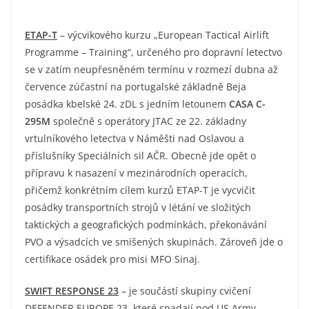
ETAP-T
– výcvikového kurzu „European Tactical Airlift
Programme – Training“, určeného pro dopravní letectvo
se v zatím neupřesněném termínu v rozmezí dubna až
července zúčastní na portugalské základně Beja
posádka kbelské 24. zDL s jedním letounem
CASA
C-
295M
společně s operátory JTAC ze 22. základny
vrtulníkového letectva v Náměšti nad Oslavou a
příslušníky Speciálních sil AČR. Obecně jde opět o
přípravu k nasazení v mezinárodních operacích,
přičemž konkrétním cílem kurzů ETAP-T je vycvičit
posádky transportních strojů v létání ve složitých
taktických a geografických podmínkách, překonávání
PVO a výsadcích ve smíšených skupinách. Zároveň jde o
certifikace osádek pro misi MFO Sinaj.
SWIFT RESPONSE 23
– je součástí skupiny cvičení
DEFENDER EUROPE 23, které spadají pod US Army