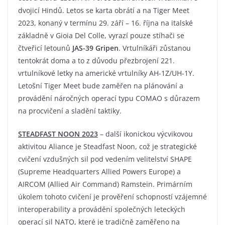
dvojicí Hindů. Letos se karta obrátí a na Tiger Meet
2023, konaný v termínu 29. září – 16. října na italské
základně v Gioia Del Colle, vyrazí pouze stíhači se
čtveřicí letounů
JAS-39 Gripen
. Vrtulníkáři zůstanou
tentokrát doma a to z důvodu přezbrojení 221.
vrtulníkové letky na americké vrtulníky AH-1Z/UH-1Y.
Letošní Tiger Meet bude zaměřen na plánování a
provádění náročných operací typu COMAO s důrazem
na procvičení a sladění taktiky.
STEADFAST NOON 2023
– další ikonickou výcvikovou
aktivitou Aliance je Steadfast Noon, což je strategické
cvičení vzdušných sil pod vedením velitelství SHAPE
(Supreme Headquarters Allied Powers Europe) a
AIRCOM (Allied Air Command) Ramstein. Primárním
úkolem tohoto cvičení je prověření schopností vzájemné
interoperability a provádění společných leteckých
operací sil NATO, které je tradičně zaměřeno na