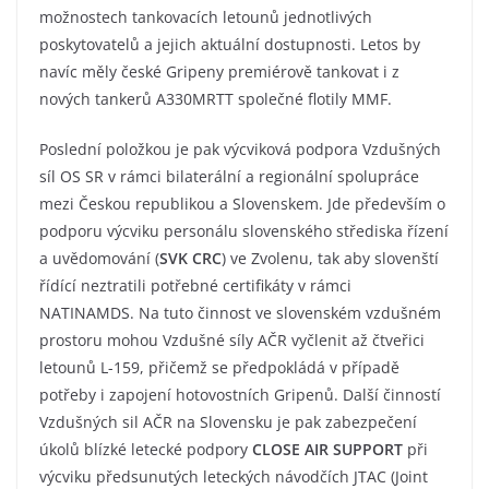
možnostech tankovacích letounů jednotlivých
poskytovatelů a jejich aktuální dostupnosti. Letos by
navíc měly české Gripeny premiérově tankovat i z
nových tankerů A330MRTT společné flotily MMF.
Poslední položkou je pak výcviková podpora Vzdušných
síl OS SR v rámci bilaterální a regionální spolupráce
mezi Českou republikou a Slovenskem. Jde především o
podporu výcviku personálu slovenského střediska řízení
a uvědomování (
SVK CRC
) ve Zvolenu, tak aby slovenští
řídící neztratili potřebné certifikáty v rámci
NATINAMDS. Na tuto činnost ve slovenském vzdušném
prostoru mohou Vzdušné síly AČR vyčlenit až čtveřici
letounů L-159, přičemž se předpokládá v případě
potřeby i zapojení hotovostních Gripenů. Další činností
Vzdušných sil AČR na Slovensku je pak zabezpečení
úkolů blízké letecké podpory
CLOSE AIR SUPPORT
při
výcviku předsunutých leteckých návodčích JTAC (Joint