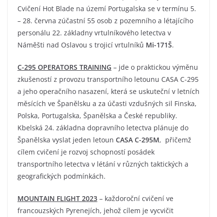
Cvičení Hot Blade na území Portugalska se v termínu 5.
– 28. června zúčastní 55 osob z pozemního a létajícího
personálu 22. základny vrtulníkového letectva v
Náměšti nad Oslavou s trojicí vrtulníků
Mi-171Š
.
C-295 OPERATORS TRAINING
– jde o praktickou výměnu
zkušeností z provozu transportního letounu CASA C-295
a jeho operačního nasazení, která se uskuteční v letních
měsících ve Španělsku a za účasti vzdušných sil Finska,
Polska, Portugalska, Španělska a České republiky.
Kbelská 24. základna dopravního letectva plánuje do
Španělska vyslat jeden letoun
CASA C-295M
, přičemž
cílem cvičení je rozvoj schopností posádek
transportního letectva v létání v různých taktických a
geografických podmínkách.
MOUNTAIN FLIGHT 2023
– každoroční cvičení ve
francouzských Pyrenejích, jehož cílem je vycvičit