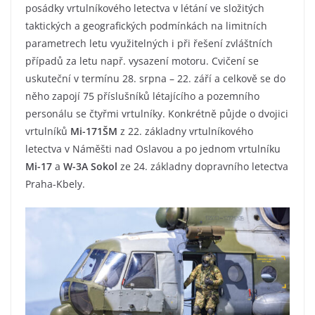
posádky vrtulníkového letectva v létání ve složitých
taktických a geografických podmínkách na limitních
parametrech letu využitelných i při řešení zvláštních
případů za letu např. vysazení motoru. Cvičení se
uskuteční v termínu 28. srpna – 22. září a celkově se do
něho zapojí 75 příslušníků létajícího a pozemního
personálu se čtyřmi vrtulníky. Konkrétně půjde o dvojici
vrtulníků
Mi-171ŠM
z 22. základny vrtulníkového
letectva v Náměšti nad Oslavou a po jednom vrtulníku
Mi-17
a
W-3A Sokol
ze 24. základny dopravního letectva
Praha-Kbely.