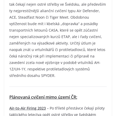
tak čekají nejen ostré střelby ve Švédsku, ale především
ty nejprestižnější alianční cvičení typu Air Defender,
ACE, Steadfast Noon či Tiger Meet. Obdobnou
vytíženost bude mít i kbelská „dopravka“ a posádky
transportních letounů CASA, které se opět zúčastní
nejen specializovaných kurzů ETAP, ale i řady cvičení,
zaměřených na výsadkové aktivity. Určitý útlum je
naopak znát u vrtulníkářů či protiletadlovců, které letos
čeká náročný rok při implementaci či přípravě na
zavedení zcela nové výzbroje v podobě vrtulníků AH-
1Z/UH-1Y, respektive protiletadlových systémů
středního dosahu SPYDER.
Plánovaná cvičení mimo území ČR:
Air-to-Air Firing 2023
– Po tříleté přestávce čekají piloty
taktického letectva opět ostré střelby ve švédském