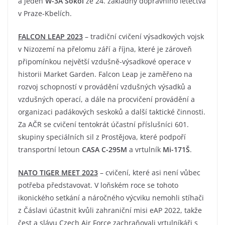
a jeden
W-3A Sokol
ze 24. základny dopravního letectva
v Praze-Kbelích.
FALCON LEAP 2023
– tradiční cvičení výsadkových vojsk
v Nizozemí na přelomu září a října, které je zároveň
připomínkou největší vzdušně-výsadkové operace v
historii Market Garden. Falcon Leap je zaměřeno na
rozvoj schopností v provádění vzdušných výsadků a
vzdušných operací, a dále na procvičení provádění a
organizaci padákových seskoků a další taktické činnosti.
Za AČR se cvičení tentokrát účastní příslušníci 601.
skupiny speciálních sil z Prostějova, které podpoří
transportní letoun
CASA C-295M
a vrtulník
Mi-171Š
.
NATO TIGER MEET 2023
– cvičení, které asi není vůbec
potřeba představovat. V loňském roce se tohoto
ikonického setkání a náročného výcviku nemohli stíhači
z Čáslavi účastnit kvůli zahraniční misi eAP 2022, takže
čest a slávu Czech Air Force zachraňovali vrtulníkáři s