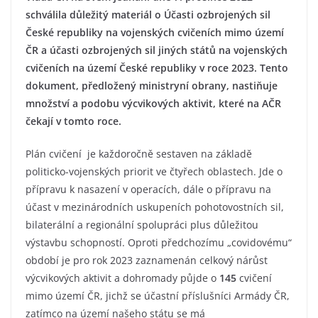
schválila důležitý materiál o Účasti ozbrojených sil
České republiky na vojenských cvičeních mimo území
ČR a účasti ozbrojených sil jiných států na vojenských
cvičeních na území České republiky v roce 2023. Tento
dokument, předložený ministryní obrany, nastiňuje
množství a podobu výcvikových aktivit, které na AČR
čekají v tomto roce.
Plán cvičení je každoročně sestaven na základě
politicko-vojenských priorit ve čtyřech oblastech. Jde o
přípravu k nasazení v operacích, dále o přípravu na
účast v mezinárodních uskupeních pohotovostních sil,
bilaterální a regionální spolupráci plus důležitou
výstavbu schopností. Oproti předchozímu „covidovému“
období je pro rok 2023 zaznamenán celkový nárůst
výcvikových aktivit a dohromady půjde o
145
cvičení
mimo území ČR, jichž se účastní příslušníci Armády ČR,
zatímco na území našeho státu se má