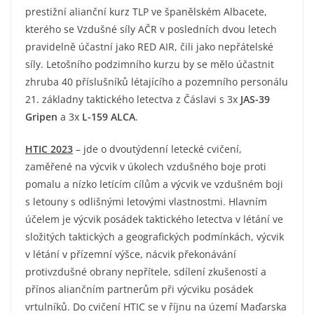
prestižní alianční kurz TLP ve španělském Albacete,
kterého se Vzdušné síly AČR v posledních dvou letech
pravidelně účastní jako RED AIR, čili jako nepřátelské
síly. Letošního podzimního kurzu by se mělo účastnit
zhruba 40 příslušníků létajícího a pozemního personálu
21. základny taktického letectva z Čáslavi s 3x
JAS-39
Gripen
a 3x
L-159 ALCA
.
HTIC 2023
– jde o dvoutýdenní letecké cvičení,
zaměřené na výcvik v úkolech vzdušného boje proti
pomalu a nízko letícím cílům a výcvik ve vzdušném boji
s letouny s odlišnými letovými vlastnostmi. Hlavním
účelem je výcvik posádek taktického letectva v létání ve
složitých taktických a geografických podmínkách, výcvik
v létání v přízemní výšce, nácvik překonávání
protivzdušné obrany nepřítele, sdílení zkušeností a
přínos aliančním partnerům při výcviku posádek
vrtulníků. Do cvičení HTIC se v říjnu na území Maďarska