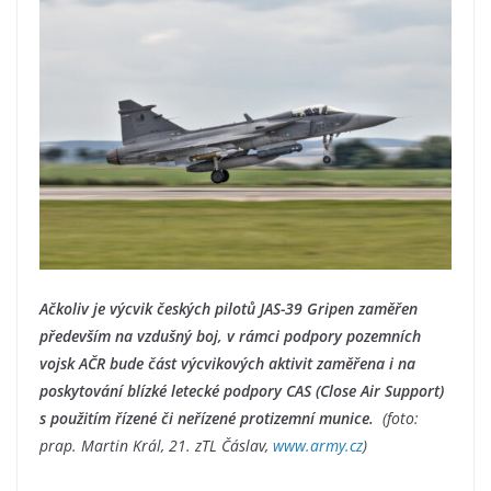
Ačkoliv je výcvik českých pilotů JAS-39 Gripen zaměřen
především na vzdušný boj, v rámci podpory pozemních
vojsk AČR bude část výcvikových aktivit zaměřena i na
poskytování blízké letecké podpory CAS (Close Air Support)
s použitím řízené či neřízené protizemní munice.
(foto:
prap. Martin Král, 21. zTL Čáslav,
www.army.cz
)