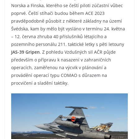
Norska a Finska, kterého se čeští piloti zúčastní vůbec
poprvé. Čeští stíhači budou během ACE 2023
pravděpodobně působit z některé základny na území
Švédska, kam by mělo být vysláno v termínu 24. května
– 12. června zhruba 40 příslušníků létajícího a
pozemního personálu 211. taktické letky s pěti letouny
JAS-39 Gripen
. Z pohledu Vzdušných sil AČR půjde
především o přípravu k nasazení v zahraničních
operacích, zaměřenou na výcvik v plánování a
provádění operací typu COMAO s důrazem na
procvičení a sladění taktiky.