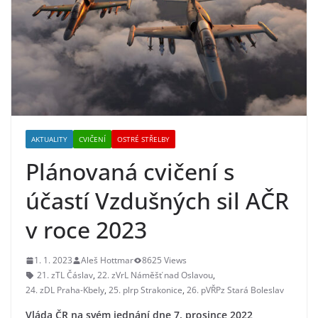
AKTUALITY
CVIČENÍ
OSTRÉ STŘELBY
Plánovaná cvičení s
účastí Vzdušných sil AČR
v roce 2023
1. 1. 2023
Aleš Hottmar
8625 Views
21. zTL Čáslav
,
22. zVrL Náměšť nad Oslavou
,
24. zDL Praha-Kbely
,
25. plrp Strakonice
,
26. pVŘPz Stará Boleslav
Vláda ČR na svém jednání dne 7. prosince 2022