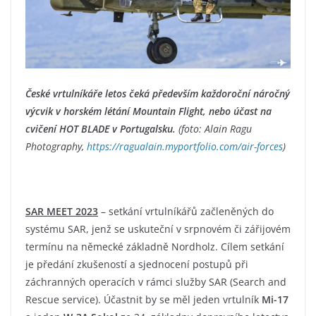
České vrtulníkáře letos čeká především každoroční náročný
výcvik v horském létání Mountain Flight, nebo účast na
cvičení HOT BLADE v Portugalsku.
(foto: Alain Ragu
Photography,
https://ragualain.myportfolio.com/air-forces
)
SAR MEET 2023
– setkání vrtulníkářů začleněných do
systému SAR, jenž se uskuteční v srpnovém či zářijovém
termínu na německé základně Nordholz. Cílem setkání
je předání zkušeností a sjednocení postupů při
záchranných operacích v rámci služby SAR (Search and
Rescue service). Účastnit by se měl jeden vrtulník
Mi-17