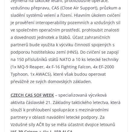
zejména na taktické létání, protivzdušné operace,
vzdušnou přepravu, CAS (Close Air Support), průzkum a
sladění systémů velení a řízení. Hlavním úkolem cvičení
je prověření interoperability pozemních a vzdušných sil
ve společném operačním prostředí, prohloubit znalosti
a dovednosti jednotek a štábů. Účast zahraničních
partnerů bude využita k výcviku činností spojených s
podporou hostitelskou zemí (HNS). Do cvičení se zapojí
na 150 příslušníků států NATO a 10 ks letecké techniky
(1x MQ-9 Reaper, 4x F-16 Fighting Falcon, 4x EF-2000
Typhoon, 1x AWACS), které však budou operovat
převážně ze svých domovských základen.
CZECH CAS SOF WEEK
– specializovaná výcviková
aktivita čáslavské 21. Základny taktického letectva, která
slouží k prohloubení spolupráce s mezinárodními
partnery v oblasti navádění letecké podpory. Za
Vzdušné síly AČR by se měla účastnit dvojice letounů
JAS-39 Gripen
a 4ks
L-159 ALCA
.