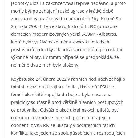
jednotky uložil a zakonzervoval teprve nedávno, a proto
mohly být po zahájení ruské agrese v krátké době
zprovozněny a vráceny do operační služby. Kromě Su-
25 měla 299. BrTA ve stavu 6 strojů L-39C (případně
domácích modernizovaných verzí L-39M1) Albatros,
které byly využívány zejména k výcviku mladých
příslušníků jednotky a k udržovacím letům pro ostatní
výkonné piloty. I v tomto případě se předpokládá, že
nejméně dva z nich byly uloženy.
Když Rusko 24. února 2022 v ranních hodinách zahájilo
totální invazi na Ukrajinu, flotila „Havranů“ PSU se
téměř okamžitě zapojila do boje a byla nasazena
prakticky současně proti většině hlavních postupových
os protivníka. Odvážné akce ukrajinských pilotů, byť
operujících v řádově menších počtech než jejich
oponenti z VKS RF, se ukázaly v počátečních fázích
konfliktu jako jeden ze spolupůsobících a rozhodujících