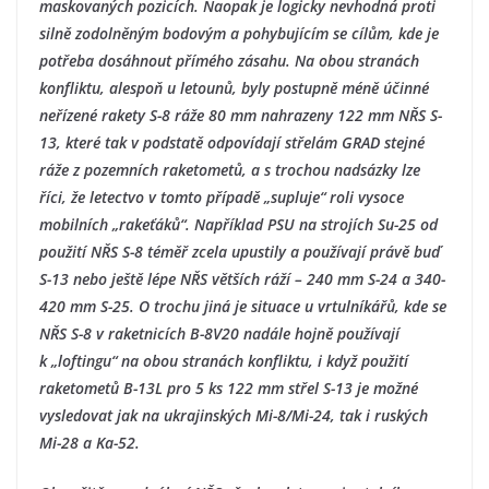
maskovaných pozicích. Naopak je logicky nevhodná proti
silně zodolněným bodovým a pohybujícím se cílům, kde je
potřeba dosáhnout přímého zásahu. Na obou stranách
konfliktu, alespoň u letounů, byly postupně méně účinné
neřízené rakety S-8 ráže 80 mm nahrazeny 122 mm NŘS S-
13, které tak v podstatě odpovídají střelám GRAD stejné
ráže z pozemních raketometů, a s trochou nadsázky lze
říci, že letectvo v tomto případě „supluje“ roli vysoce
mobilních „rakeťáků“. Například PSU na strojích Su-25 od
použití NŘS S-8 téměř zcela upustily a používají právě buď
S-13 nebo ještě lépe NŘS větších ráží – 240 mm S-24 a 340-
420 mm S-25. O trochu jiná je situace u vrtulníkářů, kde se
NŘS S-8 v raketnicích B-8V20 nadále hojně používají
k „loftingu“ na obou stranách konfliktu, i když použití
raketometů B-13L pro 5 ks 122 mm střel S-13 je možné
vysledovat jak na ukrajinských Mi-8/Mi-24, tak i ruských
Mi-28 a Ka-52.