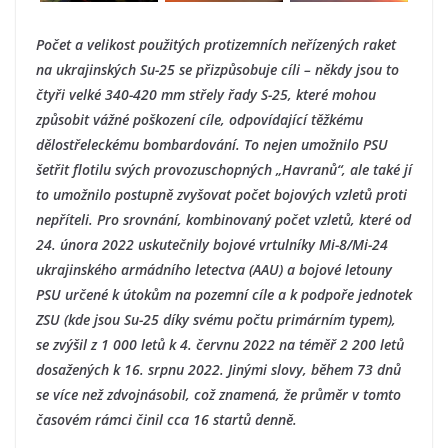
Počet a velikost použitých protizemních neřízených raket
na ukrajinských Su-25 se přizpůsobuje cíli – někdy jsou to
čtyři velké 340-420 mm střely řady S-25, které mohou
způsobit vážné poškození cíle, odpovídající těžkému
dělostřeleckému bombardování. To nejen umožnilo PSU
šetřit flotilu svých provozuschopných „Havranů“, ale také jí
to umožnilo postupně zvyšovat počet bojových vzletů proti
nepříteli. Pro srovnání, kombinovaný počet vzletů, které od
24. února 2022 uskutečnily bojové vrtulníky Mi-8/Mi-24
ukrajinského armádního letectva (AAU) a bojové letouny
PSU určené k útokům na pozemní cíle a k podpoře jednotek
ZSU (kde jsou Su-25 díky svému počtu primárním typem),
se zvýšil z 1 000 letů k 4. červnu 2022 na téměř 2 200 letů
dosažených k 16. srpnu 2022. Jinými slovy, během 73 dnů
se více než zdvojnásobil, což znamená, že průměr v tomto
časovém rámci činil cca 16 startů denně.