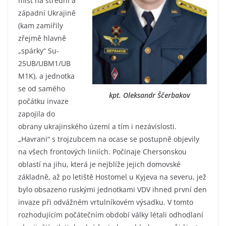
míst na střední a
západní Ukrajině
(kam zamířily
zřejmě hlavně
„spárky“ Su-
25UB/UBM1/UB
M1K), a jednotka
se od samého
kpt. Oleksandr Ščerbakov
počátku invaze
zapojila do
obrany ukrajinského území a tím i nezávislosti.
„Havrani“ s trojzubcem na ocase se postupně objevily
na všech frontových liniích. Počínaje Chersonskou
oblastí na jihu, která je nejblíže jejich domovské
základně, až po letiště Hostomel u Kyjeva na severu, jež
bylo obsazeno ruskými jednotkami VDV ihned první den
invaze při odvážném vrtulníkovém výsadku. V tomto
rozhodujícím počátečním období války létali odhodlaní