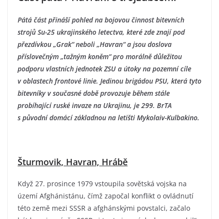
Pátá část přináší pohled na bojovou činnost bitevních
strojů Su-25 ukrajinského letectva, které zde znají pod
přezdívkou „Grak“ neboli „Havran“ a jsou doslova
příslovečným „tažným koněm“ pro morálně důležitou
podporu vlastních jednotek ZSU a útoky na pozemní cíle
v oblastech frontové linie. Jedinou brigádou PSU, která tyto
bitevníky v současné době provozuje během stále
probíhající ruské invaze na Ukrajinu, je 299. BrTA
s původní domácí základnou na letišti Mykolaiv-Kulbakino.
Šturmovik, Havran, Hrábě
Když 27. prosince 1979 vstoupila sovětská vojska na
území Afghánistánu, čímž započal konflikt o ovládnutí
této země mezi SSSR a afghánskými povstalci, začalo