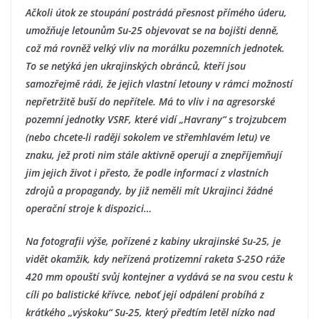
Ačkoli útok ze stoupání postrádá přesnost přímého úderu,
umožňuje letounům Su-25 objevovat se na bojišti denně,
což má rovněž velký vliv na morálku pozemních jednotek.
To se netýká jen ukrajinských obránců, kteří jsou
samozřejmě rádi, že jejich vlastní letouny v rámci možností
nepřetržitě buší do nepřítele. Má to vliv i na agresorské
pozemní jednotky VSRF, které vidí „Havrany“ s trojzubcem
(nebo chcete-li raději sokolem ve střemhlavém letu) ve
znaku, jež proti nim stále aktivně operují a znepříjemňují
jim jejich život i přesto, že podle informací z vlastních
zdrojů a propagandy, by již neměli mít Ukrajinci žádné
operační stroje k dispozici…
Na fotografii výše, pořízené z kabiny ukrajinské Su-25, je
vidět okamžik, kdy neřízená protizemní raketa S-25O ráže
420 mm opouští svůj kontejner a vydává se na svou cestu k
cíli po balistické křívce, neboť její odpálení probíhá z
krátkého „výskoku“ Su-25, který předtím letěl nízko nad