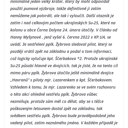
minimálně jeden velký kráter, který by mohl odpovídat
použití pumové výzbroje, takže definitivně ji zatím
nemůžeme jak potvrdit, ale tak i vyloučit. Další otazník je
zatím i nad celkovým počtem ukrajinských Su-25, které na
kolonu u obce Čorna Dolyna 24. února útočily. V článku od
Hanny Myšynové , jenž vyšel 6. června 2022 v KP.UA, se
uvádí, že sestřelení pplk. Žybrova sledoval pilot, který se
později vrátil zpět na základnu a podal o tom informaci,
což logicky vylučuje kpt. Ščerbakova *2. Protože ukrajinské
Su-25 působí hlavně ve dvojicích, tak je jisté, že na tento cíl
mimo páru pplk. Žybrova útočila ještě minimálně dvojice
„Havranů“ s piloty mjr. Lazarenkem a kpt. Ščerbakovem.
Vzhledem k tomu, že mjr. Lazarenko se ve svém rozhovoru
o této akci ohledně sestřelu pplk. Žybrova vůbec
nezmiňuje, protože sám měl co dělat, aby se s těžce
poškozeným letounem dostal zpět na základnu, tak
svědkem sestřelu pplk. Žybrova bude pravděpodobně jeho
vedený pilot, zatím neznámého jména. V každém případě je