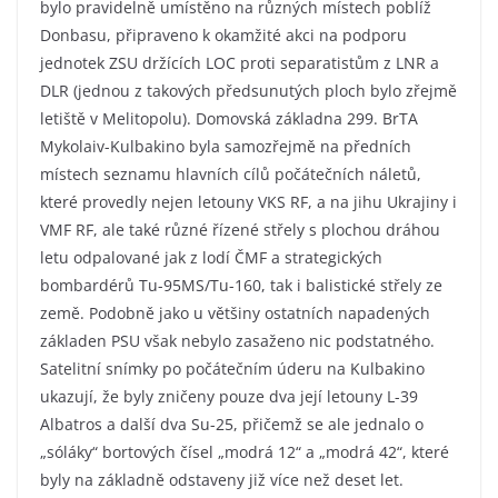
bylo pravidelně umístěno na různých místech poblíž
Donbasu, připraveno k okamžité akci na podporu
jednotek ZSU držících LOC proti separatistům z LNR a
DLR (jednou z takových předsunutých ploch bylo zřejmě
letiště v Melitopolu). Domovská základna 299. BrTA
Mykolaiv-Kulbakino byla samozřejmě na předních
místech seznamu hlavních cílů počátečních náletů,
které provedly nejen letouny VKS RF, a na jihu Ukrajiny i
VMF RF, ale také různé řízené střely s plochou dráhou
letu odpalované jak z lodí ČMF a strategických
bombardérů Tu-95MS/Tu-160, tak i balistické střely ze
země. Podobně jako u většiny ostatních napadených
základen PSU však nebylo zasaženo nic podstatného.
Satelitní snímky po počátečním úderu na Kulbakino
ukazují, že byly zničeny pouze dva její letouny L-39
Albatros a další dva Su-25, přičemž se ale jednalo o
„sóláky“ bortových čísel „modrá 12“ a „modrá 42“, které
byly na základně odstaveny již více než deset let.