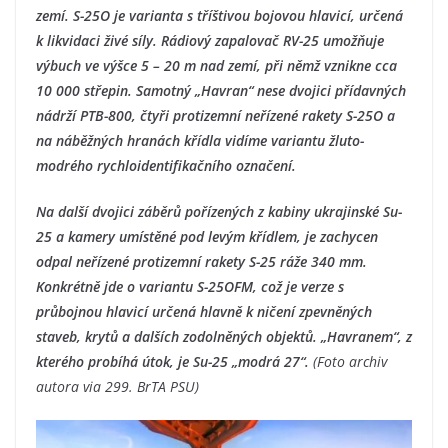
zemí. S-25O je varianta s tříštivou bojovou hlavicí, určená
k likvidaci živé síly. Rádiový zapalovač RV-25 umožňuje
výbuch ve výšce 5 – 20 m nad zemí, při němž vznikne cca
10 000 střepin. Samotný „Havran“ nese dvojici přídavných
nádrží PTB-800, čtyři protizemní neřízené rakety S-25O a
na náběžných hranách křídla vidíme variantu žluto-
modrého rychloidentifikačního označení.
Na další dvojici záběrů pořízených z kabiny ukrajinské Su-
25 a kamery umístěné pod levým křídlem, je zachycen
odpal neřízené protizemní rakety S-25 ráže 340 mm.
Konkrétně jde o variantu S-25OFM, což je verze s
průbojnou hlavicí určená hlavně k ničení zpevněných
staveb, krytů a dalších zodolněných objektů. „Havranem“, z
kterého probíhá útok, je Su-25 „modrá 27“.
(Foto archiv
autora via 299. BrTA PSU)