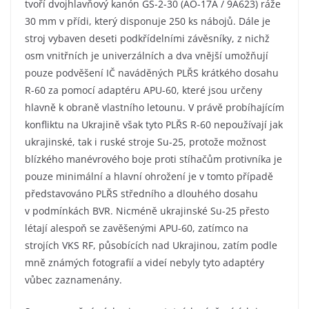
tvoří dvojhlavňový kanón GŠ-2-30 (AO-17A / 9A623) ráže
30 mm v přídi, který disponuje 250 ks nábojů. Dále je
stroj vybaven deseti podkřídelními závěsníky, z nichž
osm vnitřních je univerzálních a dva vnější umožňují
pouze podvěšení IČ naváděných PLŘS krátkého dosahu
R-60 za pomocí adaptéru APU-60, které jsou určeny
hlavně k obraně vlastního letounu. V právě probíhajícím
konfliktu na Ukrajině však tyto PLŘS R-60 nepoužívají jak
ukrajinské, tak i ruské stroje Su-25, protože možnost
blízkého manévrového boje proti stíhačům protivníka je
pouze minimální a hlavní ohrožení je v tomto případě
představováno PLŘS středního a dlouhého dosahu
v podmínkách BVR. Nicméně ukrajinské Su-25 přesto
létají alespoň se zavěšenými APU-60, zatímco na
strojích VKS RF, působících nad Ukrajinou, zatím podle
mně známých fotografií a videí nebyly tyto adaptéry
vůbec zaznamenány.