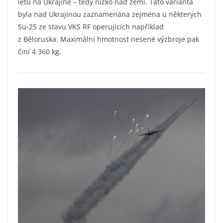
letu na Ukrajině – tedy nízko nad zemí. Tato varianta
byla nad Ukrajinou zaznamenána zejména u některých
Su-25 ze stavu VKS RF operujících například
z Běloruska. Maximální hmotnost nesené výzbroje pak
činí 4 360 kg.