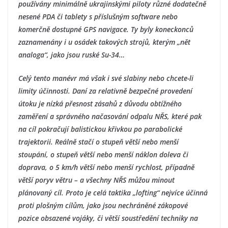
používány minimálně ukrajinskými piloty různé dodatečně
nesené PDA či tablety s příslušným software nebo
komerčně dostupné GPS navigace. Ty byly koneckonců
zaznamenány i u osádek takových strojů, kterým „nět
analoga“, jako jsou ruské Su-34…
Celý tento manévr má však i své slabiny nebo chcete-li
limity účinnosti. Daní za relativně bezpečné provedení
útoku je nízká přesnost zásahů z důvodu obtížného
zaměření a správného načasování odpalu NŘS, které pak
na cíl pokračují balistickou křivkou po parabolické
trajektorii. Reálně stačí o stupeň větší nebo menší
stoupání, o stupeň větší nebo menší náklon doleva či
doprava, o 5 km/h větší nebo menší rychlost, případně
větší poryv větru – a všechny NŘS můžou minout
plánovaný cíl. Proto je celá taktika „lofting“ nejvíce účinná
proti plošným cílům, jako jsou nechráněné zákopové
pozice obsazené vojáky, či větší soustředění techniky na