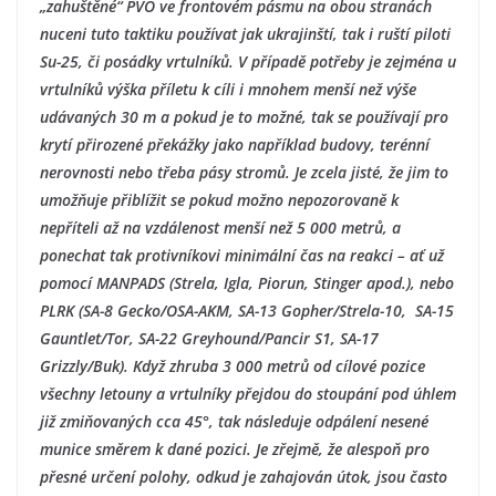
„zahuštěné“ PVO ve frontovém pásmu na obou stranách
nuceni tuto taktiku používat jak ukrajinští, tak i ruští piloti
Su-25, či posádky vrtulníků. V případě potřeby je zejména u
vrtulníků výška příletu k cíli i mnohem menší než výše
udávaných 30 m a pokud je to možné, tak se používají pro
krytí přirozené překážky jako například budovy, terénní
nerovnosti nebo třeba pásy stromů. Je zcela jisté, že jim to
umožňuje přiblížit se pokud možno nepozorovaně k
nepříteli až na vzdálenost menší než 5 000 metrů, a
ponechat tak protivníkovi minimální čas na reakci – ať už
pomocí MANPADS (Strela, Igla, Piorun, Stinger apod.), nebo
PLRK (SA-8 Gecko/OSA-AKM, SA-13 Gopher/Strela-10, SA-15
Gauntlet/Tor, SA-22 Greyhound/Pancir S1, SA-17
Grizzly/Buk). Když zhruba 3 000 metrů od cílové pozice
všechny letouny a vrtulníky přejdou do stoupání pod úhlem
již zmiňovaných cca 45°, tak následuje odpálení nesené
munice směrem k dané pozici. Je zřejmě, že alespoň pro
přesné určení polohy, odkud je zahajován útok, jsou často