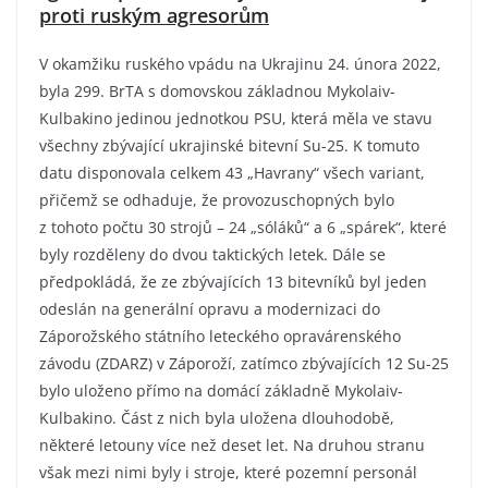
proti ruským agresorům
V okamžiku ruského vpádu na Ukrajinu 24. února 2022,
byla 299. BrTA s domovskou základnou Mykolaiv-
Kulbakino jedinou jednotkou PSU, která měla ve stavu
všechny zbývající ukrajinské bitevní Su-25. K tomuto
datu disponovala celkem 43 „Havrany“ všech variant,
přičemž se odhaduje, že provozuschopných bylo
z tohoto počtu 30 strojů – 24 „sóláků“ a 6 „spárek“, které
byly rozděleny do dvou taktických letek. Dále se
předpokládá, že ze zbývajících 13 bitevníků byl jeden
odeslán na generální opravu a modernizaci do
Záporožského státního leteckého opravárenského
závodu (ZDARZ) v Záporoží, zatímco zbývajících 12 Su-25
bylo uloženo přímo na domácí základně Mykolaiv-
Kulbakino. Část z nich byla uložena dlouhodobě,
některé letouny více než deset let. Na druhou stranu
však mezi nimi byly i stroje, které pozemní personál