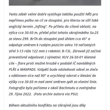
Tento záběr velmi dobře vystihuje taktiku použití NŘS pro
nepřímou palbu na cíl ze stoupání, pro kterou se vžil také
anglický termín „lofting“. Po příletu do cílové oblasti, na
výšce cca 30-50 m, přešel pilot tohoto ukrajinského Su-25
ze stavu 299. BrTA do stoupání pod úhlem cca 45° a
odpaluje směrem k ruským pozicím salvu 10 neřízených
střel S-13 ráže 122 mm z raketnic B-13L. Zároveň již začíná
preventivně odpalovat z výmetnic KUV 26-50-01 klamné
cíle – flare proti možné hrozbě v podobě IČ naváděných
PLŘS a MANPADS. Vzápětí bude následovat odval ze zteče
s náklonem více než 90° a urychlený návrat v klesání do
výšky cca 30-50 m nad zemí směrem zpět za vlastní linie.
Fotografie byla pořízena v okolí Bachmutu a zveřejněna
29. října 2022. (Foto archiv autora via PSU)
Během aktuálního konfliktu na Ukrajině jsou díky