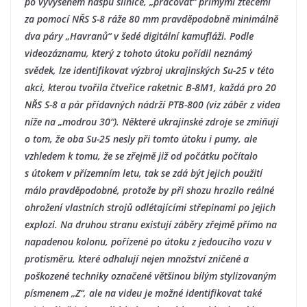
po vyvýšeném náspu silnice, „pracovat“ přímými ztečemi
za pomocí NŘS S-8 ráže 80 mm pravděpodobně minimálně
dva páry „Havranů“ v šedé digitální kamufláži. Podle
videozáznamu, který z tohoto útoku pořídil neznámý
svědek, lze identifikovat výzbroj ukrajinských Su-25 v této
akci, kterou tvořila čtveřice raketnic B-8M1, každá pro 20
NŘS S-8 a pár přídavných nádrží PTB-800 (viz záběr z videa
níže na „modrou 30“). Některé ukrajinské zdroje se zmiňují
o tom, že oba Su-25 nesly při tomto útoku i pumy, ale
vzhledem k tomu, že se zřejmě již od počátku počítalo
s útokem v přízemním letu, tak se zdá být jejich použití
málo pravděpodobné, protože by při shozu hrozilo reálné
ohrožení vlastních strojů odlétajícími střepinami po jejich
explozi. Na druhou stranu existují záběry zřejmě přímo na
napadenou kolonu, pořízené po útoku z jedoucího vozu v
protisměru, které odhalují nejen množství zničené a
poškozené techniky označené většinou bílým stylizovaným
písmenem „Z“, ale na videu je možné identifikovat také