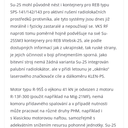
Su-25 mohl původně nést i kontejnery pro REB typu
SPS-141/142/143 pro aktivní rušení radiolokačních
prostředků protivníka, ale tyto systémy jsou dnes již
morálně i fyzicky zastaralé a nepoužívají se. VKS RF
naproti tomu poměrně hojně podvěšuje na své Su-
25SM3 kontejnery pro REB Vitebsk-25, ale podle
dostupných informací jak z ukrajinské, tak ruské strany,
je jejich účinnost v boji přinejmenším sporná. Jako
bitevní stroj nemá žádná varianta Su-25 integrován
palubní radiolokátor, ale v přídi letounu je „okénko“
laserového značkovače cíle a dálkoměru KLEN-PS.
Motor typu R-95Š o výkonu 41 kN je odvozen z motoru
R-13F-300 (použit například na Mig-21MF), nemá
komoru přídavného spalování a v případě nutnosti
může pracovat na různé druhy PHM, například i
s klasickou motorovou naftou, samozřejmě s
adekvátním snížením resursu pohonné jednotky. Su-25