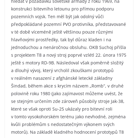
hledat v požadavku sovětské armády z roku 1969, na
konstrukci bitevního letounu pro přímou podporu
pozemních vojsk. Ten měl být jak odolný vůči
předpokládané pozemní PVO protivníka, představované
v té době víceméně ještě většinou pouze různými
hlavňovými prostředky, tak byl důraz kladen i na
jednoduchou a nenáročnou obsluhu. OKB Suchoj přišla
s projektem T8 a nový stroj poprvé vzlétl 22. února 1975
ještě s motory RD-9B. Následoval však poměrně složitý
a dlouhý vývoj, který vrcholil zkouškami prototypů
v reálném nasazení z afghánské letecké základny
Šindad, během akce s krycím názvem „Romb“, v druhé
polovině roku 1980 (jako zajímavost můžeme uvést, že
se stejným určením zde zároveň působily stroje Jak-38,
které se však oproti Su-25 ukázaly pro bitevní roli
v tomto vysokohorském terénu jako nevhodné, zejména
kvůli problémům s nedostatečným výkonem svých
motorů). Na základě kladného hodnocení prototypů T8