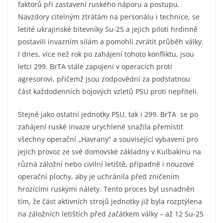
faktorů při zastavení ruského náporu a postupu.
Navzdory citelným ztrátám na personálu i technice, se
letité ukrajinské bitevníky Su-25 a jejich piloti hrdinně
postavili invazním silám a pomohli zvrátit průběh války.
I dnes, více než rok po zahájení tohoto konfliktu, jsou
letci 299. BrTA stále zapojeni v operacích proti
agresorovi, přičemž jsou zodpovědní za podstatnou
část každodenních bojových vzletů PSU proti nepříteli.
Stejně jako ostatní jednotky PSU, tak i 299. BrTA se po
zahájení ruské invaze urychleně snažila přemístit
všechny operační „Havrany“ a související vybavení pro
jejich provoz ze své domovské základny v Kulbakinu na
různá záložní nebo civilní letiště, případně i nouzové
operační plochy, aby je uchránila před zničením
hrozícími ruskými nálety. Tento proces byl usnadněn
tím, že část aktivních strojů jednotky již byla rozptýlena
na záložních letištích před začátkem války – až 12 Su-25