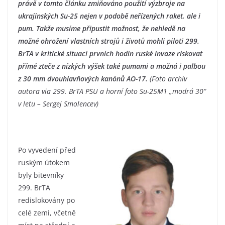
právě v tomto článku zmiňováno použití výzbroje na
ukrajinských Su-25 nejen v podobě neřízených raket, ale i
pum. Takže musíme připustit možnost, že nehledě na
možné ohrožení vlastních strojů i životů mohli piloti 299.
BrTA v kritické situaci prvních hodin ruské invaze riskovat
přímé zteče z nízkých výšek také pumami a možná i palbou
z 30 mm dvouhlavňových kanónů AO-17.
(Foto archiv
autora via 299. BrTA PSU a horní foto Su-25M1 „modrá 30“
v letu – Sergej Smolencev)
Po vyvedení před
ruským útokem
byly bitevníky
299. BrTA
redislokovány po
celé zemi, včetně