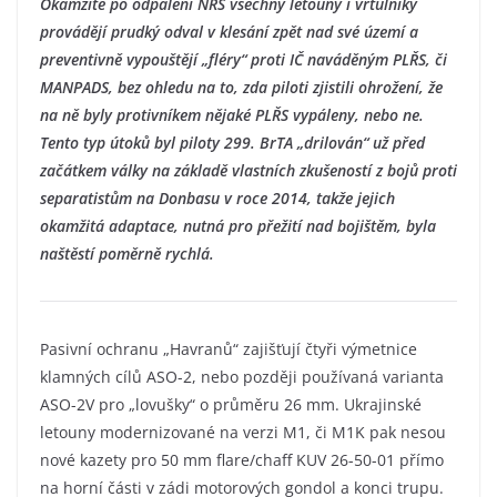
Okamžitě po odpálení NŘS všechny letouny i vrtulníky
provádějí prudký odval v klesání zpět nad své území a
preventivně vypouštějí „fléry“ proti IČ naváděným PLŘS, či
MANPADS, bez ohledu na to, zda piloti zjistili ohrožení, že
na ně byly protivníkem nějaké PLŘS vypáleny, nebo ne.
Tento typ útoků byl piloty 299. BrTA „drilován“ už před
začátkem války na základě vlastních zkušeností z bojů proti
separatistům na Donbasu v roce 2014, takže jejich
okamžitá adaptace, nutná pro přežití nad bojištěm, byla
naštěstí poměrně rychlá.
Pasivní ochranu „Havranů“ zajišťují čtyři výmetnice
klamných cílů ASO-2, nebo později používaná varianta
ASO-2V pro „lovušky“ o průměru 26 mm. Ukrajinské
letouny modernizované na verzi M1, či M1K pak nesou
nové kazety pro 50 mm flare/chaff KUV 26-50-01 přímo
na horní části v zádi motorových gondol a konci trupu.