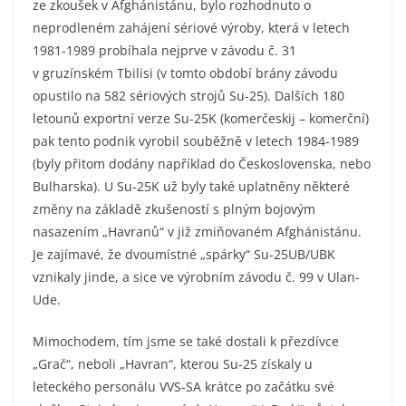
ze zkoušek v Afghánistánu, bylo rozhodnuto o
neprodleném zahájení sériové výroby, která v letech
1981-1989 probíhala nejprve v závodu č. 31
v gruzínském Tbilisi (v tomto období brány závodu
opustilo na 582 sériových strojů Su-25). Dalších 180
letounů exportní verze Su-25K (komerčeskij – komerční)
pak tento podnik vyrobil souběžně v letech 1984-1989
(byly přitom dodány například do Československa, nebo
Bulharska). U Su-25K už byly také uplatněny některé
změny na základě zkušeností s plným bojovým
nasazením „Havranů“ v již zmiňovaném Afghánistánu.
Je zajímavé, že dvoumístné „spárky“ Su-25UB/UBK
vznikaly jinde, a sice ve výrobním závodu č. 99 v Ulan-
Ude.
Mimochodem, tím jsme se také dostali k přezdívce
„Grač“, neboli „Havran“, kterou Su-25 získaly u
leteckého personálu VVS-SA krátce po začátku své