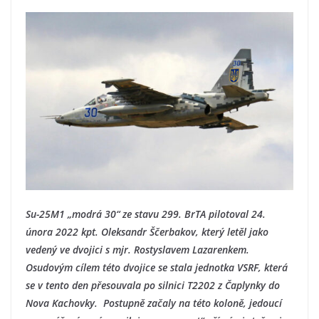
Su-25M1 „modrá 30“ ze stavu 299. BrTA pilotoval 24.
února 2022 kpt. Oleksandr Ščerbakov, který letěl jako
vedený ve dvojici s mjr. Rostyslavem Lazarenkem.
Osudovým cílem této dvojice se stala jednotka VSRF, která
se v tento den přesouvala po silnici T2202 z Čaplynky do
Nova Kachovky. Postupně začaly na této koloně, jedoucí