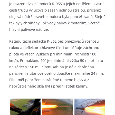
je osazen dvojicí motorů R-95Š a jejich oddělení ocasní
částí trupu vylučovalo zásah jedinou střelou, přičemž
olejová nádrž pravého motoru byla pancéřovaná. Stejně
tak byly chráněny i přívody paliva k motorům, včetně
hlavní palivové nádrže.
Katapultážní sedačka K-36L bez omezovačů rozhozu
rukou a deflektoru hlavové části umožňuje záchranu
pilota ve všech výškách při minimální rychlosti 100
km/h. Při náklonu 90° je minimální výška 50 m, při letu
na zádech 150 m. Pilotní kabina je dále chráněna
pancířem z titanové oceli o tloušťce maximálně 24 mm.
Pilot měl pancířem chráněné temeno hlavy a z
neprůstřelného skla byl i přední štítek kabiny.