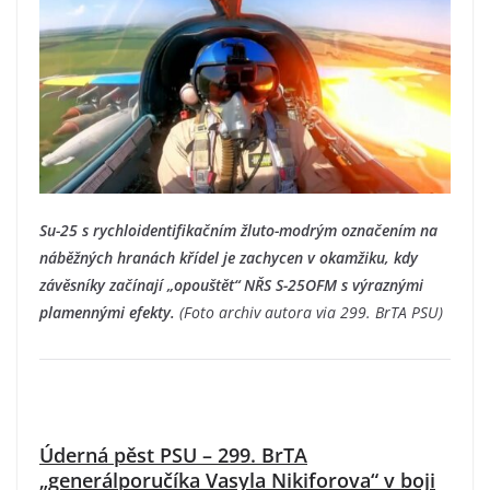
Su-25 s rychloidentifikačním žluto-modrým označením na
náběžných hranách křídel je zachycen v okamžiku, kdy
závěsníky začínají „opouštět“ NŘS S-25OFM s výraznými
plamennými efekty.
(Foto archiv autora via 299. BrTA PSU)
Úderná pěst PSU – 299. BrTA
„generálporučíka Vasyla Nikiforova“
v boji