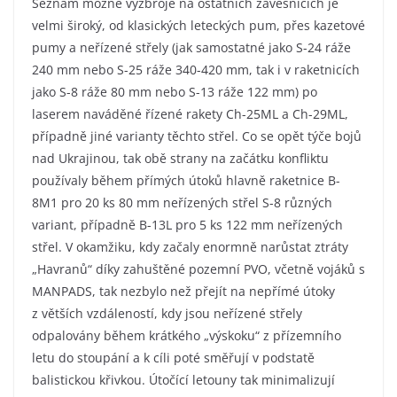
Seznam možné výzbroje na ostatních závěsnících je
velmi široký, od klasických leteckých pum, přes kazetové
pumy a neřízené střely (jak samostatné jako S-24 ráže
240 mm nebo S-25 ráže 340-420 mm, tak i v raketnicích
jako S-8 ráže 80 mm nebo S-13 ráže 122 mm) po
laserem naváděné řízené rakety Ch-25ML a Ch-29ML,
případně jiné varianty těchto střel. Co se opět týče bojů
nad Ukrajinou, tak obě strany na začátku konfliktu
používaly během přímých útoků hlavně raketnice B-
8M1 pro 20 ks 80 mm neřízených střel S-8 různých
variant, případně B-13L pro 5 ks 122 mm neřízených
střel. V okamžiku, kdy začaly enormně narůstat ztráty
„Havranů“ díky zahuštěné pozemní PVO, včetně vojáků s
MANPADS, tak nezbylo než přejít na nepřímé útoky
z větších vzdáleností, kdy jsou neřízené střely
odpalovány během krátkého „výskoku“ z přízemního
letu do stoupání a k cíli poté směřují v podstatě
balistickou křivkou. Útočící letouny tak minimalizují