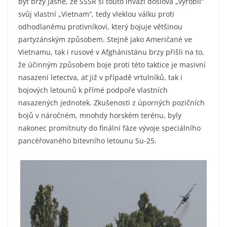
být brzy jasné, že SSSR si touto invazí doslova „vyrobil“
svůj vlastní „Vietnam“, tedy vleklou válku proti
odhodlanému protivníkovi, který bojuje většinou
partyzánským způsobem. Stejně jako Američané ve
Vietnamu, tak i rusové v Afghánistánu brzy přišli na to,
že účinným způsobem boje proti této taktice je masivní
nasazení letectva, ať již v případě vrtulníků, tak i
bojových letounů k přímé podpoře vlastních
nasazených jednotek. Zkušenosti z úporných pozičních
bojů v náročném, mnohdy horském terénu, byly
nakonec promítnuty do finální fáze vývoje speciálního
pancéřovaného bitevního letounu Su-25.