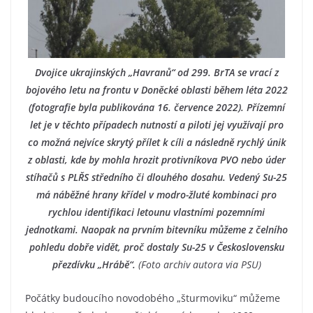
Dvojice ukrajinských „Havranů“ od 299. BrTA se vrací z
bojového letu na frontu v Doněcké oblasti během léta 2022
(fotografie byla publikována 16. července 2022). Přízemní
let je v těchto případech nutností a piloti jej využívají pro
co možná nejvíce skrytý přílet k cíli a následně rychlý únik
z oblasti, kde by mohla hrozit protivníkova PVO nebo úder
stíhačů s PLŘS středního či dlouhého dosahu. Vedený Su-25
má náběžné hrany křídel v modro-žluté kombinaci pro
rychlou identifikaci letounu vlastními pozemními
jednotkami. Naopak na prvním bitevníku můžeme z čelního
pohledu dobře vidět, proč dostaly Su-25 v Československu
přezdívku „Hrábě“.
(Foto archiv autora via PSU)
Počátky budoucího novodobého „šturmoviku“ můžeme