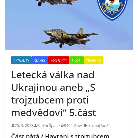
AKTUALITY
ČLÁNKY
KONFLIKTY
PILOTI
TECHNIKA
Letecká válka nad
Ukrajinou aneb „S
trojzubcem proti
medvědovi“ 5.část
25. 4. 2023
Radim Špalek
9404 Views
Suchoj Su-25
Část pátá / Havrani s trojzubcem.