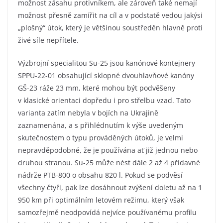
možnost zásahu protivníkem, ale zároveň také nemají
možnost přesně zamířit na cíl a v podstatě vedou jakýsi
„plošný“ útok, který je většinou soustředěn hlavně proti
živé síle nepřítele.
Výzbrojní specialitou Su-25 jsou kanónové kontejnery
SPPU-22-01 obsahující sklopné dvouhlavňové kanóny
GŠ-23 ráže 23 mm, které mohou být podvěšeny
v klasické orientaci dopředu i pro střelbu vzad. Tato
varianta zatím nebyla v bojích na Ukrajině
zaznamenána, a s přihlédnutím k výše uvedeným
skutečnostem o typu prováděných útoků, je velmi
nepravděpodobné, že je používána ať již jednou nebo
druhou stranou. Su-25 může nést dále 2 až 4 přídavné
nádrže PTB-800 o obsahu 820 l. Pokud se podvěsí
všechny čtyři, pak lze dosáhnout zvýšení doletu až na 1
950 km při optimálním letovém režimu, který však
samozřejmě neodpovídá nejvíce používanému profilu