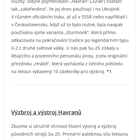
služby. Stejné pojmenování „Havran“ („Grak“) zůstalo
tak „zakořeněno“, že jej dnes používají i na Ukrajině.
V různém oficiálním tisku, ať už v SSSR nebo například i
v Československu, když už to bylo nutné, byla naopak
používána spíše varianta „šturmovik“, která přímo
odkazovala na pokračování tradice po legendárním typu
Il-2 z druhé světové války. U nás pak Su-25 získaly u
létajícího a pozemního personálu jinou, zcela originální
přezdívku „Hrábě“, která vycházela z čelního pohledu
na letoun vybavený 10 závěsníky pro výzbroj.
*1
Výzbroj a výstroj Havranů
Zkusme si stručně shrnout hlavní výstroj a výzbroj
původních strojů Su-25. Primární palebnou sílu letounu