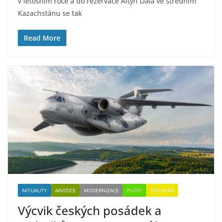
v letošním roce a do rezervace Altyn Dala ve středním
Kazachstánu se tak
Read More
AKTUALITY
AKVIZICE
MODERNIZACE
PILOTI
TECHNIKA
Výcvik českých posádek a