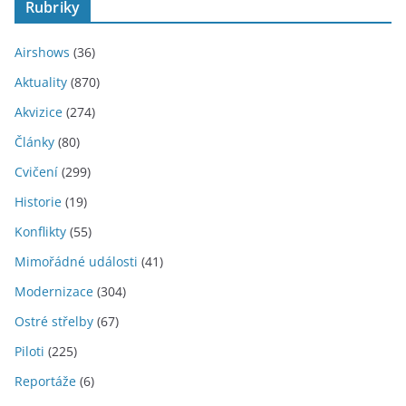
Rubriky
h
i
Airshows
(36)
v
Aktuality
(870)
y
Akvizice
(274)
Články
(80)
Cvičení
(299)
Historie
(19)
Konflikty
(55)
Mimořádné události
(41)
Modernizace
(304)
Ostré střelby
(67)
Piloti
(225)
Reportáže
(6)