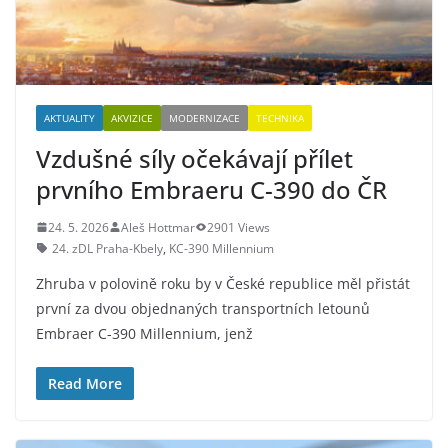
AKTUALITY
AKVIZICE
MODERNIZACE
TECHNIKA
Vzdušné síly očekávají přílet
prvního Embraeru C-390 do ČR
24. 5. 2026
Aleš Hottmar
2901 Views
24. zDL Praha-Kbely
,
KC-390 Millennium
Zhruba v polovině roku by v České republice měl přistát
první za dvou objednaných transportních letounů
Embraer C-390 Millennium, jenž
Read More