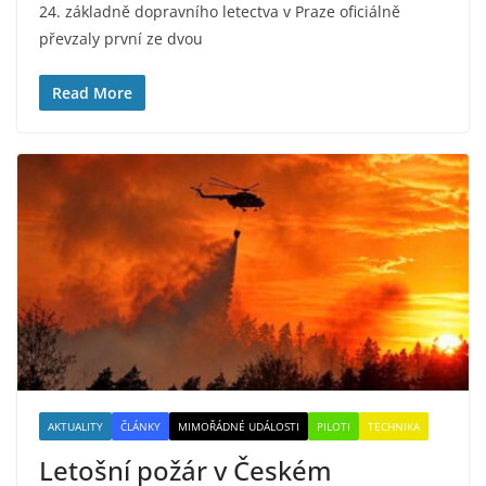
24. základně dopravního letectva v Praze oficiálně
převzaly první ze dvou
Read More
AKTUALITY
ČLÁNKY
MIMOŘÁDNÉ UDÁLOSTI
PILOTI
TECHNIKA
Letošní požár v Českém