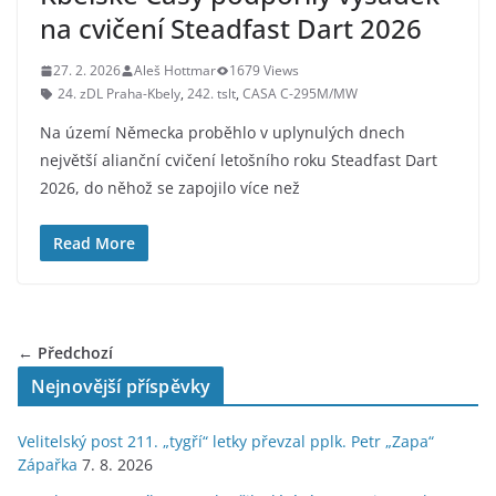
na cvičení Steadfast Dart 2026
27. 2. 2026
Aleš Hottmar
1679 Views
24. zDL Praha-Kbely
,
242. tslt
,
CASA C-295M/MW
Na území Německa proběhlo v uplynulých dnech
největší alianční cvičení letošního roku Steadfast Dart
2026, do něhož se zapojilo více než
Read More
← Předchozí
Nejnovější příspěvky
Velitelský post 211. „tygří“ letky převzal pplk. Petr „Zapa“
Zápařka
7. 8. 2026