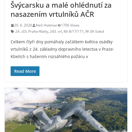
Švýcarsku a malé ohlédnutí za
nasazením vrtulníků AČR
20. 6. 2026
Aleš Hottmar
1706 Views
24. zDL Praha-Kbely
,
243. vrl
,
Mi-8/17/171
,
W-3A Sokol
Celkem čtyři dny pomáhaly začátkem května osádky
vrtulníků z 24. základny dopravního letectva v Praze-
Kbelích s hašením rozsáhlého požáru v
Read More