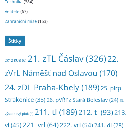
Technika
(384)
Velitelé
(67)
Zahraniční mise
(153)
Štítky
21. zTL Čáslav
(326)
22.
2K12 KUB
(6)
zVrL Náměšť nad Oslavou
(170)
24. zDL Praha-Kbely
(189)
25. plrp
Strakonice
(38)
26. pVŘPz Stará Boleslav
(24)
43.
211. tl
(189)
212. tl
(93)
213.
výsadkový pluk
(4)
221. vrl
(64)
222. vrl
(54)
vl
(45)
241. dl
(28)