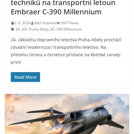
techniků na transportní letoun
Embraer C-390 Millennium
2. 6. 2026
Aleš Hottmar
1647 Views
24. zDL Praha-Kbely
,
KC-390 Millennium
24. základna dopravního letectva Praha–Kbely prochází
zásadní modernizací transportního letectva. Na
přelomu června a července přistane na kbelské ranveji
první
Read More