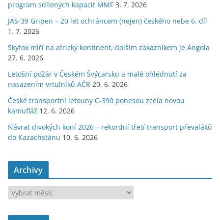
program sdílených kapacit MMF
3. 7. 2026
JAS-39 Gripen – 20 let ochráncem (nejen) českého nebe 6. díl
1. 7. 2026
Skyfox míří na africký kontinent, dalším zákazníkem je Angola
27. 6. 2026
Letošní požár v Českém Švýcarsku a malé ohlédnutí za
nasazením vrtulníků AČR
20. 6. 2026
České transportní letouny C-390 ponesou zcela novou
kamufláž
12. 6. 2026
Návrat divokých koní 2026 – rekordní třetí transport převaláků
do Kazachstánu
10. 6. 2026
Archivy
A
r
c