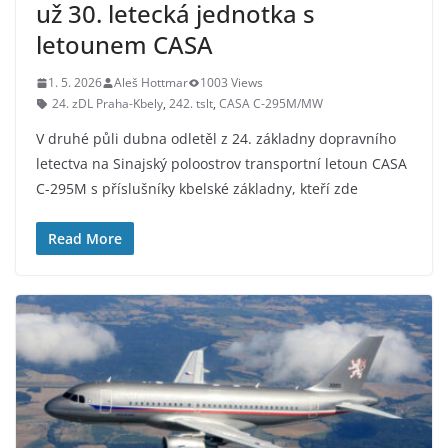
už 30. letecká jednotka s
letounem CASA
1. 5. 2026
Aleš Hottmar
1003 Views
24. zDL Praha-Kbely
,
242. tslt
,
CASA C-295M/MW
V druhé půli dubna odletěl z 24. základny dopravního
letectva na Sinajský poloostrov transportní letoun CASA
C-295M s příslušníky kbelské základny, kteří zde
Read More