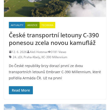
AKTUALITY
AKVIZICE
TECHNIKA
České transportní letouny C-390
ponesou zcela novou kamufláž
12. 6. 2026
Aleš Hottmar
3181 Views
24. zDL Praha-Kbely
,
KC-390 Millennium
Do České republiky brzy dorazí první ze dvou
transportních letounů Embraer C-390 Millennium, které
pořídila Armáda ČR. Už na první
Read More