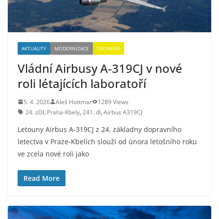
AKTUALITY
MODERNIZACE
TECHNIKA
Vládní Airbusy A-319CJ v nové
roli létajících laboratoří
5. 4. 2026
Aleš Hottmar
1289 Views
24. zDL Praha-Kbely
,
241. dl
,
Airbus A319CJ
Letouny Airbus A-319CJ z 24. základny dopravního
letectva v Praze-Kbelích slouží od února letošního roku
ve zcela nové roli jako
Read More