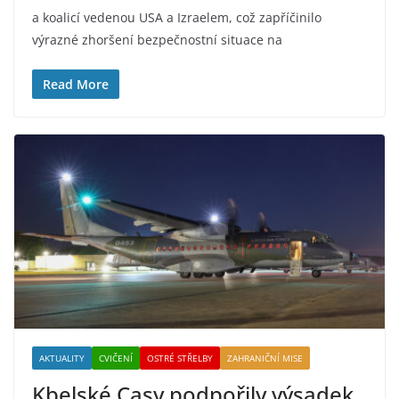
a koalicí vedenou USA a Izraelem, což zapříčinilo
výrazné zhoršení bezpečnostní situace na
Read More
AKTUALITY
CVIČENÍ
OSTRÉ STŘELBY
ZAHRANIČNÍ MISE
Kbelské Casy podpořily výsadek