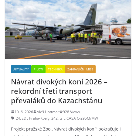
AKTUALITY
PILOTI
TECHNIKA
ZAHRANIČNÍ MISE
Návrat divokých koní 2026 –
rekordní třetí transport
převaláků do Kazachstánu
10. 6. 2026
Aleš Hottmar
928 Views
24. zDL Praha-Kbely
,
242. tslt
,
CASA C-295M/MW
Projekt pražské Zoo „Návrat divokých koní“ pokračuje i