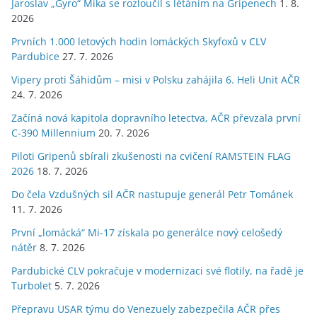
Jaroslav „Gyro“ Míka se rozloučil s létáním na Gripenech
1. 8.
2026
Prvních 1.000 letových hodin lomáckých Skyfoxů v CLV
Pardubice
27. 7. 2026
Vipery proti Šáhidům – misi v Polsku zahájila 6. Heli Unit AČR
24. 7. 2026
Začíná nová kapitola dopravního letectva, AČR převzala první
C-390 Millennium
20. 7. 2026
Piloti Gripenů sbírali zkušenosti na cvičení RAMSTEIN FLAG
2026
18. 7. 2026
Do čela Vzdušných sil AČR nastupuje generál Petr Tománek
11. 7. 2026
První „lomácká“ Mi-17 získala po generálce nový celošedý
nátěr
8. 7. 2026
Pardubické CLV pokračuje v modernizaci své flotily, na řadě je
Turbolet
5. 7. 2026
Přepravu USAR týmu do Venezuely zabezpečila AČR přes