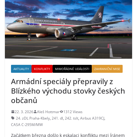
AKTUALITY
KONFLIKTY
MIMOŘÁDNÉ UDÁLOSTI
ZAHRANIČNÍ MISE
Armádní speciály přepravily z
Blízkého východu stovky českých
občanů
22. 3. 2026
Aleš Hottmar
1312 Views
24. zDL Praha-Kbely
,
241. dl
,
242. tslt
,
Airbus A319CJ
,
CASA C-295M/MW
Začátkem března došlo k eskalaci konfliktu mezi Íránem