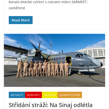
konalo letecké cvičení s názvem mikro SARMEET,
zaměřené
Read More
AKTUALITY
KONFLIKTY
TECHNIKA
ZAHRANIČNÍ MISE
Střídání stráží: Na Sinaj odlétla