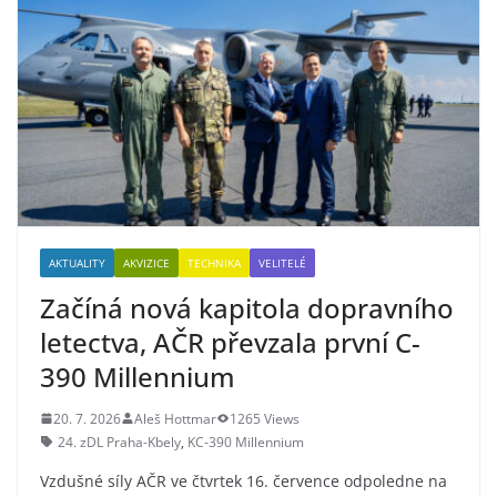
AKTUALITY
AKVIZICE
TECHNIKA
VELITELÉ
Začíná nová kapitola dopravního
letectva, AČR převzala první C-
390 Millennium
20. 7. 2026
Aleš Hottmar
1265 Views
24. zDL Praha-Kbely
,
KC-390 Millennium
Vzdušné síly AČR ve čtvrtek 16. července odpoledne na