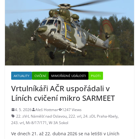
AKTUALITY
CVIČENÍ
MIMOŘÁDNÉ UDÁLOSTI
PILOTI
Vrtulníkáři AČR uspořádali v
Líních cvičení mikro SARMEET
4. 5. 2026
Aleš Hottmar
1247 Views
22. zVrL Náměšť nad Oslavou
,
222. vrl
,
24. zDL Praha-Kbely
,
243. vrl
,
Mi-8/17/171
,
W-3A Sokol
Ve dnech 21. až 22. dubna 2026 se na letišti v Líních