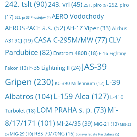
242. tslt
(90)
243. vrl
(45)
252. plro
251. plro
(9)
AERO Vodochody
(17)
533. prBS Prostějov
(4)
AEROSPACE a.s.
(52)
AH-1Z Viper
(33)
Airbus
CASA C-295M/MW
(77)
CLV
A319CJ
(19)
Pardubice
(82)
Enstrom 480B
(18)
F-16 Fighting
JAS-39
F-35 Lightning II
(24)
Falcon
(13)
Gripen
(230)
L-39
KC-390 Millennium
(12)
L-159 Alca
(127)
Albatros
(104)
L-410
Mi-
LOM PRAHA s. p.
(73)
Turbolet
(18)
8/17/171
(101)
Mi-24/35
(39)
MiG-21
(13)
MiG-23
RBS-70/70NG
(16)
MiG-29
(10)
(5)
Správa letiště Pardubice
(5)