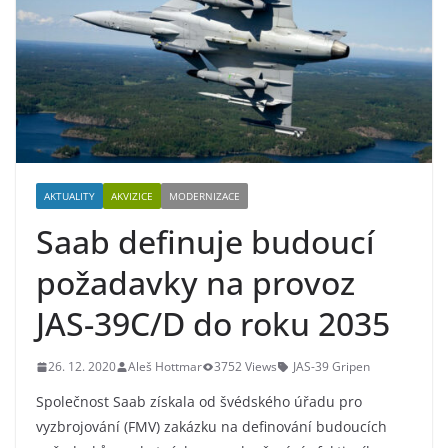
AKTUALITY
AKVIZICE
MODERNIZACE
Saab definuje budoucí
požadavky na provoz
JAS-39C/D do roku 2035
26. 12. 2020
Aleš Hottmar
3752 Views
JAS-39 Gripen
Společnost Saab získala od švédského úřadu pro
vyzbrojování (FMV) zakázku na definování budoucích