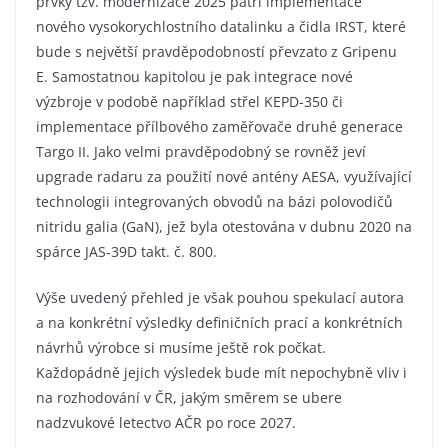
prvky tzv. modernizace 2025 patří implementace
nového vysokorychlostního datalinku a čidla IRST, které
bude s největší pravděpodobností převzato z Gripenu
E. Samostatnou kapitolou je pak integrace nové
výzbroje v podobě například střel KEPD-350 či
implementace přílbového zaměřovače druhé generace
Targo II. Jako velmi pravděpodobný se rovněž jeví
upgrade radaru za použití nové antény AESA, využívající
technologii integrovaných obvodů na bázi polovodičů
nitridu galia (GaN), jež byla otestována v dubnu 2020 na
spárce JAS-39D takt. č. 800.
Výše uvedený přehled je však pouhou spekulací autora
a na konkrétní výsledky definičních prací a konkrétních
návrhů výrobce si musíme ještě rok počkat.
Každopádně jejich výsledek bude mít nepochybně vliv i
na rozhodování v ČR, jakým směrem se ubere
nadzvukové letectvo AČR po roce 2027.