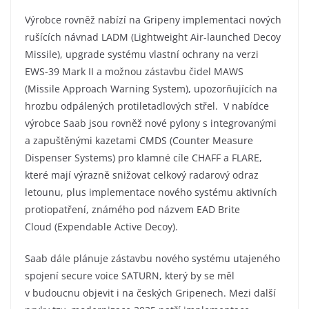
Výrobce rovněž nabízí na Gripeny implementaci nových
rušících návnad LADM (Lightweight Air-launched Decoy
Missile), upgrade systému vlastní ochrany na verzi
EWS-39 Mark II a možnou zástavbu čidel MAWS
(Missile Approach Warning System), upozorňujících na
hrozbu odpálených protiletadlových střel. V nabídce
výrobce Saab jsou rovněž nové pylony s integrovanými
a zapuštěnými kazetami CMDS (Counter Measure
Dispenser Systems) pro klamné cíle CHAFF a FLARE,
které mají výrazně snižovat celkový radarový odraz
letounu, plus implementace nového systému aktivních
protiopatření, známého pod názvem EAD Brite
Cloud (Expendable Active Decoy).
Saab dále plánuje zástavbu nového systému utajeného
spojení secure voice SATURN, který by se měl
v budoucnu objevit i na českých Gripenech. Mezi další