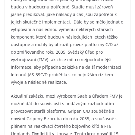
budou v budoucnu potřebné. Studie musí zároveň
jasně predikovat, jaké náklady a čas jsou zapotřebí k
jejich skutečné implementaci. Dále by se mělo jednat o
vytipování a následnou výměnu některých starších
komponent, které budou v následujících letech těžko
dostupné a mohly by ohrozit provoz platformy C/D až
do zmiňovaného roku 2035. Švédský úřad pro
vyzbrojování (FMV) tak chce mít co nejpodrobnější
informace, aby případná zakázka na další modernizaci
letounů JAS-39C/D proběhla s co nejnižším rizikem
vývoje a následné realizace.
Aktuální zakázku mezi výrobcem Saab a úřadem FMV je
možné dát do souvislosti s nedávným rozhodnutím
provozovat starší platformu Gripen C/D souběžně s
novými Gripeny E zhruba do roku 2035, a současně s
plánem na reaktivaci čtvrtého bojového křídla F16
Upplands Flygflottilj v Uppsale. Tento krok posvětil 15.