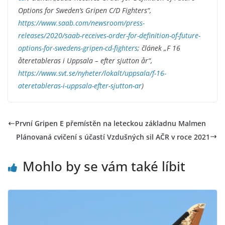
Options for Sweden’s Gripen C/D Fighters“,
https://www.saab.com/newsroom/press-
releases/2020/saab-receives-order-for-definition-of-future-
options-for-swedens-gripen-cd-fighters
; článek „F 16
återetableras i Uppsala – efter sjutton år“,
https://www.svt.se/nyheter/lokalt/uppsala/f-16-
ateretableras-i-uppsala-efter-sjutton-ar
)
První Gripen E přemístěn na leteckou základnu Malmen
Plánovaná cvičení s účastí Vzdušných sil AČR v roce 2021
Mohlo by se vám také líbit