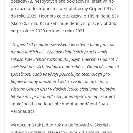
požadavků, nezbytných pro pokračování efektivního
provozu a dostupnosti starší platformy Gripen C/D až
do roku 2035. Hodnota celé zakázky je 185 milionů SEK
(skoro 0,5 mld Kč) a zahrnuje definiční práce v období
od prosince 2020 do konce roku 2021.
„Gripen C/D je páteří švédského letectva a bude jím i na
mnoho dalších let. Výsledek definičních prací by měl
zákazníkovi ulehčit rozhodnutí, jakým směrem se ubírat v
závislosti na svých budoucích potřebách. Odborné znalosti
společnosti Saab ve vývoji pokročilých technologií pro
bojové letouny umožňují Švédsku zvolit, do jaké míry
zůstane Gripen C/D i v dalších letech efektivním bojovým
letounem v první linii,“
říká Jonas Hjelm, viceprezident
společnosti a vedoucí obchodního oddělení Saab
Aeronautics.
Výrobce má tak jeden rok na definování veškerých
nutných upgradů, které jsou nyní k dispozici, nebo