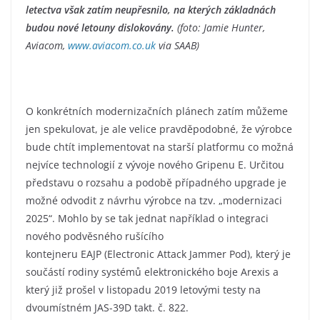
letectva však zatím neupřesnilo, na kterých základnách
budou nové letouny dislokovány.
(foto: Jamie Hunter,
Aviacom,
www.aviacom.co.uk
via SAAB)
O konkrétních modernizačních plánech zatím můžeme
jen spekulovat, je ale velice pravděpodobné, že výrobce
bude chtít implementovat na starší platformu co možná
nejvíce technologií z vývoje nového Gripenu E. Určitou
představu o rozsahu a podobě případného upgrade je
možné odvodit z návrhu výrobce na tzv. „modernizaci
2025“. Mohlo by se tak jednat například o integraci
nového podvěsného rušícího
kontejneru EAJP (Electronic Attack Jammer Pod), který je
součástí rodiny systémů elektronického boje Arexis a
který již prošel v listopadu 2019 letovými testy na
dvoumístném JAS-39D takt. č. 822.