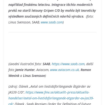
například finskému letectvu. Integrace těchto moderních
prvků na starší letouny Gripen C/D by mohla být teoreticky
výsledkem současných definičních návrhů výrobce.
(foto:
Linus Svensson, SAAB,
www.saab.com
)
(úvodní ilustrační foto:
SAAB
,
https://www.saab.com
, další
foto
Jamie Hunter
, Aviacom,
www.aviacom.co.uk
,
Ramon
Wenink
a
Linus Svensson
)
(zdroj: článek „Avtal om livstidsförlängande åtgärder av
JAS39 C/D“,
https://www.fmv.se/aktuellt–press/aktuella-
handelser/avtal-om-livstidsforlangande-atgarder-av-jas39-
cd/
; článek „Saab Receives Order for Definition of Future