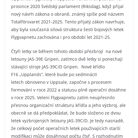
prosince 2020 švédský parlament (Riksdag), když přijal
nový návrh zákona o obraně, známý spíše pod názvem
Totalförsvaret 2021-2025. Tento přijatý zákon navrhuje,
aby byla současná silová struktura šesti bojových letek
Flygvapnetu zachována i pro období let 2021-25.
Čtyři letky se během tohoto období přezbrojí na nové
letouny JAS-39E Gripen, zatímco dvě letky si ponechají
stávající stroje JAS-39C/D Gripen. Nové křídlo
F16 „Upplands“, které bude po sedmnácti
letech obnoveno v Uppsale, započne s procesem
formování v roce 2022 a statusu plně operační dosáhne
v roce 2025. Velení Flygvapnetu zatím neupřesnilo
přesnou organizační strukturu křídla a jeho výzbroj, ale
obecně se dá předpokládat, že bude složeno ze dvou
letek vyzbrojených letouny JAS-39C/D. Je tedy nasnadě,
že celkový počet operačních letek používajících starší
modifikaci může dosáhnout počtu čtyř. S rozhodnutím