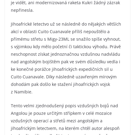
je vidět, ani modernizovaná raketa Kukri žádný zázrak
nepřinesla.
Jihoafrické letectvo už se následně do nějakých větších
akcí v oblasti Cuito Cuanavale příliš nepouštělo a
přímému střetu s Migy-23ML se snažilo spíše vyhnout,
s výjimkou kdy mělo početní či taktickou výhodu. Právě
neschopnost získat jednoznačnou vzdušnou nadvládu
nad angolským bojištěm pak ve svém důsledku vedla i
ke konečné porážce jihoafrických expedičních sil u
Cuito Cuanavale. Díky následně uzavřeným mírovým
dohodám pak došlo ke stažení jihoafrických vojsk
z Namibie.
Tento velmi zjednodušený popis vzdušných bojů nad
Angolou je pouze určitým střípkem v celé mozaice
vzdušných operací a střetů mezi angolským a
jihoafrickým letectvem, na kterém chtěl autor alespoň