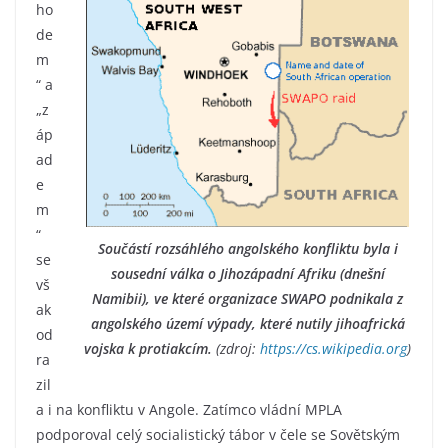
ho
de
m
“ a
„z
áp
ad
e
m
“
Součástí rozsáhlého angolského konfliktu byla i
se
sousední válka o Jihozápadní Afriku (dnešní
vš
Namibii), ve které organizace SWAPO podnikala z
ak
angolského území výpady, které nutily jihoafrická
od
vojska k protiakcím.
(zdroj:
https://cs.wikipedia.org
)
ra
zil
a i na konfliktu v Angole. Zatímco vládní MPLA
podporoval celý socialistický tábor v čele se Sovětským