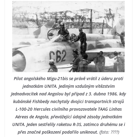
Pilot angolského Migu-21bis se právě vrátil z úderu proti
jednotkám UNITA. Jediným vzdušným vítězstvím
Jednadvacítek nad Angolou byl případ z 3. dubna 1986, kdy
kubánské Fishbedy nachytaly dvojici transportních strojů
L-100-20 Hercules civilního provozovatele TAAG Linhas
Aéreas de Angola, převážející údajně zásoby jednotkám
UNITA. Jeden sestřelily raketou R-3S, zatímco druhému se i
přes značné poškození podařilo uniknout.
(foto: ????)