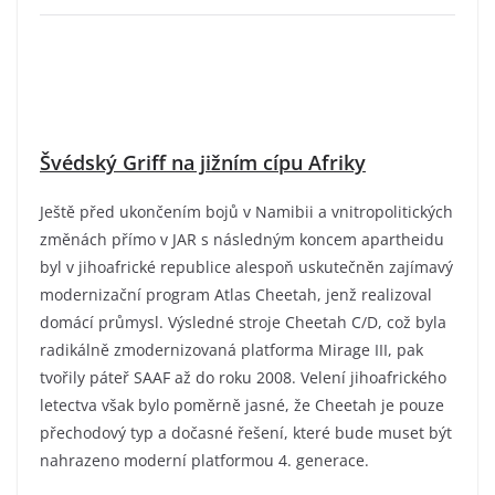
Švédský Griff na jižním cípu Afriky
Ještě před ukončením bojů v Namibii a vnitropolitických
změnách přímo v JAR s následným koncem apartheidu
byl v jihoafrické republice alespoň uskutečněn zajímavý
modernizační program Atlas Cheetah, jenž realizoval
domácí průmysl. Výsledné stroje Cheetah C/D, což byla
radikálně zmodernizovaná platforma Mirage III, pak
tvořily páteř SAAF až do roku 2008. Velení jihoafrického
letectva však bylo poměrně jasné, že Cheetah je pouze
přechodový typ a dočasné řešení, které bude muset být
nahrazeno moderní platformou 4. generace.