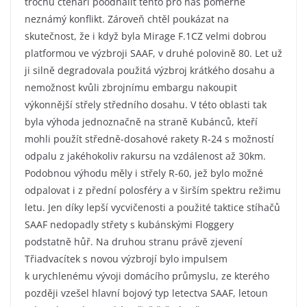
trochu čtenáři poodhalit tento pro nás poměrně
neznámý konflikt. Zároveň chtěl poukázat na
skutečnost, že i když byla Mirage F.1CZ velmi dobrou
platformou ve výzbroji SAAF, v druhé polovině 80. Let už
ji silně degradovala použitá výzbroj krátkého dosahu a
nemožnost kvůli zbrojnímu embargu nakoupit
výkonnější střely středního dosahu. V této oblasti tak
byla výhoda jednoznačně na straně Kubánců, kteří
mohli použít středně-dosahové rakety R-24 s možností
odpalu z jakéhokoliv rakursu na vzdálenost až 30km.
Podobnou výhodu měly i střely R-60, jež bylo možné
odpalovat i z přední polosféry a v širším spektru režimu
letu. Jen díky lepší vycvičenosti a použité taktice stíhačů
SAAF nedopadly střety s kubánskými Floggery
podstatně hůř. Na druhou stranu právě zjevení
Třiadvacítek s novou výzbrojí bylo impulsem
k urychlenému vývoji domácího průmyslu, ze kterého
později vzešel hlavní bojový typ letectva SAAF, letoun