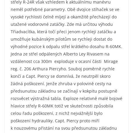
střely R-24R však vzhledem k aktuálnímu manévru
neměl potřebné parametry. Obě dvojice stíhaček se ve
vysoké rychlosti čelně míjejí a okamžitě přecházejí do
utažené vodorovné zatáčky. Zde má určitou výhodu
Třiadvacítka, která točí přeci jenom rychleji zatáčku a
umožňuje kubánským pilotům se rychleji dostat do
výhodné pozice k odpalu střel krátkého dosahu R-60MK.
Jedna ze střel odpálených Alberto Ley Rivasem na
vzdálenost cca 300m exploduje v ocasní části Mirage
reg. č. 206 Arthura Piercyho. Souboj poměrně rychle
končí a Capt. Piercy se domnívá, že neutrpěl skoro
žádná poškození. Jenže zhruba v polovině cesty na
předsunutou základnu se začínají v kokpitu postupně
rozsvěcet výstražná tabla. Exploze relativně malé bojové
hlavice střely R-60MK totiž ve skutečnosti způsobila
celou řadu poškození, z nichž nejvážnější bylo
poškození hydrauliky. Capt. Piercy proto míří
k nouzovému přistání na svou předsunutou základnu