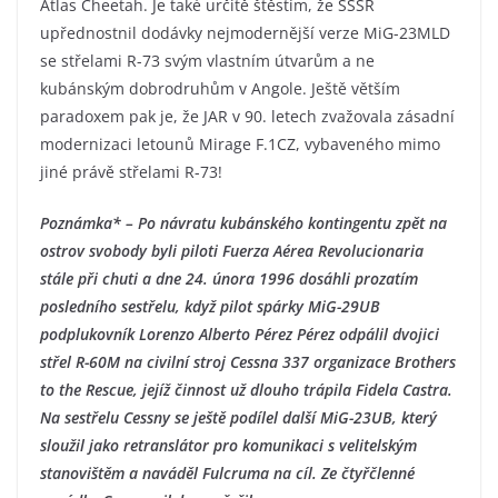
Atlas Cheetah. Je také určitě štěstím, že SSSR
upřednostnil dodávky nejmodernější verze MiG-23MLD
se střelami R-73 svým vlastním útvarům a ne
kubánským dobrodruhům v Angole. Ještě větším
paradoxem pak je, že JAR v 90. letech zvažovala zásadní
modernizaci letounů Mirage F.1CZ, vybaveného mimo
jiné právě střelami R-73!
Poznámka* – Po návratu kubánského kontingentu zpět na
ostrov svobody byli piloti Fuerza Aérea Revolucionaria
stále při chuti a dne 24. února 1996 dosáhli prozatím
posledního sestřelu, když pilot spárky MiG-29UB
podplukovník Lorenzo Alberto Pérez Pérez odpálil dvojici
střel R-60M na civilní stroj Cessna 337 organizace Brothers
to the Rescue, jejíž činnost už dlouho trápila Fidela Castra.
Na sestřelu Cessny se ještě podílel další MiG-23UB, který
sloužil jako retranslátor pro komunikaci s velitelským
stanovištěm a naváděl Fulcruma na cíl. Ze čtyřčlenné