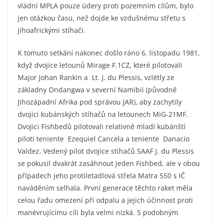
vládní MPLA pouze údery proti pozemním cílům, bylo
jen otázkou času, než dojde ke vzdušnému střetu s
jihoafrickými stíhači.
K tomuto setkání nakonec došlo ráno 6. listopadu 1981,
když dvojice letounů Mirage F.1CZ, které pilotovali
Major Johan Rankin a Lt. J. du Plessis, vzlétly ze
základny Ondangwa v severní Namibii (původně
Jihozápadní Afrika pod správou JAR), aby zachytily
dvojici kubánských stíhačů na letounech MiG-21MF.
Dvojici Fishbedů pilotovali relativně mladí kubánští
piloti teniente Ezequiel Cancela a teniente Danacio
Valdez. Vedený pilot dvojice stíhačů SAAF J. du Plessis
se pokusil dvakrát zasáhnout jeden Fishbed, ale v obou
případech jeho protiletadlová střela Matra 550 s IČ
naváděním selhala. První generace těchto raket měla
celou řadu omezení při odpalu a jejich účinnost proti
manévrujícímu cíli byla velmi nízká. S podobným