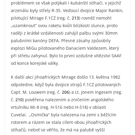
problémem se však potýkali i kubánští stíhači, v jejichž
arzenálu byly střely R-3S. Vedoucí dvojice Major Rankin,
pilotující Mirage F.1CZ (reg. č.
213
) rovněž nemohl
„uzamknout“ svou raketu kvůli blízkosti slunce, proto
raději z krátké vzdálenosti zahájil palbu svými 30mm
palubními kanóny DEFA. Přesné zásahy způsobily
explozi MiGu pilotovaného Danaciem Valdezem, který
při střetu zahynul. Bylo to první vzdušné vítězství SAAF
od konce korejské války.
K další akci jihoafrických Mirage došlo 13. května 1982
odpoledne, když byla dvojice strojů F.1CZ pilotovaných
Capt. M. Louwem (reg. č.
206
) a Lt. Jonem Ingesem (reg.
č.
210
) pověřena nalezením a zničením angolského
vrtulníku Mi-8 (reg. H-516 nebo H-518) v oblasti
Cuvelai. „Osmička“ byla nalezena na zemi s běžícím
rotorem a rázem se stala cílem obou jihoafrických
stíhačů, neboť se věřilo, že má na palubě vyšší