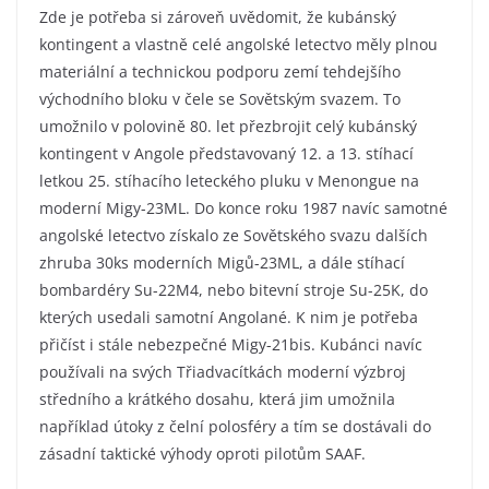
Zde je potřeba si zároveň uvědomit, že kubánský
kontingent a vlastně celé angolské letectvo měly plnou
materiální a technickou podporu zemí tehdejšího
východního bloku v čele se Sovětským svazem. To
umožnilo v polovině 80. let přezbrojit celý kubánský
kontingent v Angole představovaný 12. a 13. stíhací
letkou 25. stíhacího leteckého pluku v Menongue na
moderní Migy-23ML. Do konce roku 1987 navíc samotné
angolské letectvo získalo ze Sovětského svazu dalších
zhruba 30ks moderních Migů-23ML, a dále stíhací
bombardéry Su-22M4, nebo bitevní stroje Su-25K, do
kterých usedali samotní Angolané. K nim je potřeba
přičíst i stále nebezpečné Migy-21bis. Kubánci navíc
používali na svých Třiadvacítkách moderní výzbroj
středního a krátkého dosahu, která jim umožnila
například útoky z čelní polosféry a tím se dostávali do
zásadní taktické výhody oproti pilotům SAAF.