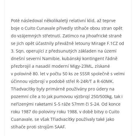
Poté následoval několikaletý relativní klid, až teprve
boje o Cuito Cunavale přivedly stíhače obou stran opět
do vzájemných střetnutí. Zatímco na jihoafrické straně
se jich opět účastnily převážně letouny Mirage F.1CZ od
3. Sqn, operující z předsunutých základen na území
dnešní severní Namibie, kubánský kontingent řádně
přezbrojil a nasadil moderní Migy-23ML, získané
v polovině 80. let v počtu 50 ks ze SSSR společně s velmi
účinnou výzbrojí v podobě střel R-24R/T a R-60MK.
Třiadvacítky byly primárně používány pro údery na
pozemní cíle a to jak pumovou výzbrojí 250/500kg, tak i
neřízenými raketami S-5 ráže 57mm či S-24. Od konce
roku 1987 do poloviny roku 1988, v době bitvy o Cuito
Cuanavale, se však Třiadvacítky používaly také jako
stíhače proti strojům SAAF.