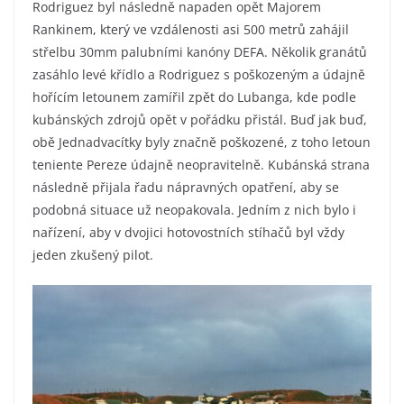
Rodriguez byl následně napaden opět Majorem
Rankinem, který ve vzdálenosti asi 500 metrů zahájil
střelbu 30mm palubními kanóny DEFA. Několik granátů
zasáhlo levé křídlo a Rodriguez s poškozeným a údajně
hořícím letounem zamířil zpět do Lubanga, kde podle
kubánských zdrojů opět v pořádku přistál. Buď jak buď,
obě Jednadvacítky byly značně poškozené, z toho letoun
teniente Pereze údajně neopravitelně. Kubánská strana
následně přijala řadu nápravných opatření, aby se
podobná situace už neopakovala. Jedním z nich bylo i
nařízení, aby v dvojici hotovostních stíhačů byl vždy
jeden zkušený pilot.