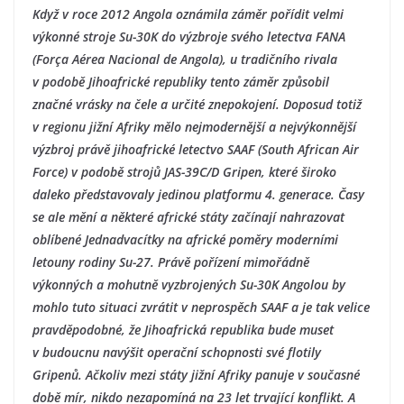
Když v roce 2012 Angola oznámila záměr pořídit velmi
výkonné stroje Su-30K do výzbroje svého letectva FANA
(Força Aérea Nacional de Angola), u tradičního rivala
v podobě Jihoafrické republiky tento záměr způsobil
značné vrásky na čele a určité znepokojení. Doposud totiž
v regionu jižní Afriky mělo nejmodernější a nejvýkonnější
výzbroj právě jihoafrické letectvo SAAF (South African Air
Force) v podobě strojů JAS-39C/D Gripen, které široko
daleko představovaly jedinou platformu 4. generace. Časy
se ale mění a některé africké státy začínají nahrazovat
oblíbené Jednadvacítky na africké poměry moderními
letouny rodiny Su-27. Právě pořízení mimořádně
výkonných a mohutně vyzbrojených Su-30K Angolou by
mohlo tuto situaci zvrátit v neprospěch SAAF a je tak velice
pravděpodobné, že Jihoafrická republika bude muset
v budoucnu navýšit operační schopnosti své flotily
Gripenů. Ačkoliv mezi státy jižní Afriky panuje v současné
době mír, nikdo nezapomíná na 23 let trvající konflikt. A