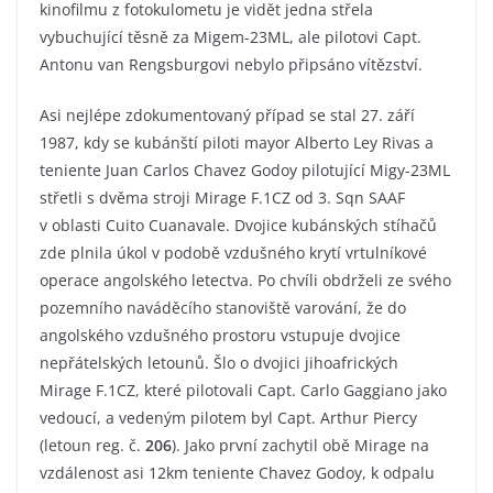
kinofilmu z fotokulometu je vidět jedna střela
vybuchující těsně za Migem-23ML, ale pilotovi Capt.
Antonu van Rengsburgovi nebylo připsáno vítězství.
Asi nejlépe zdokumentovaný případ se stal 27. září
1987, kdy se kubánští piloti mayor Alberto Ley Rivas a
teniente Juan Carlos Chavez Godoy pilotující Migy-23ML
střetli s dvěma stroji Mirage F.1CZ od 3. Sqn SAAF
v oblasti Cuito Cuanavale. Dvojice kubánských stíhačů
zde plnila úkol v podobě vzdušného krytí vrtulníkové
operace angolského letectva. Po chvíli obdrželi ze svého
pozemního naváděcího stanoviště varování, že do
angolského vzdušného prostoru vstupuje dvojice
nepřátelských letounů. Šlo o dvojici jihoafrických
Mirage F.1CZ, které pilotovali Capt. Carlo Gaggiano jako
vedoucí, a vedeným pilotem byl Capt. Arthur Piercy
(letoun reg. č.
206
). Jako první zachytil obě Mirage na
vzdálenost asi 12km teniente Chavez Godoy, k odpalu