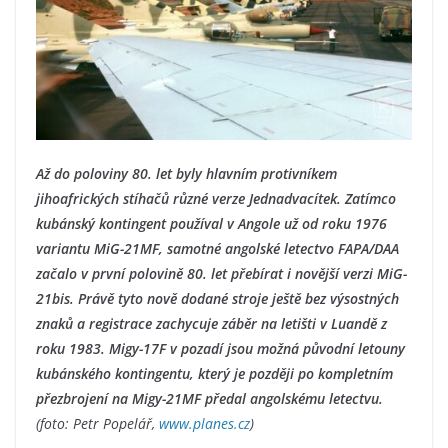
Až do poloviny 80. let byly hlavním protivníkem
jihoafrických stíhačů různé verze Jednadvacítek. Zatímco
kubánský kontingent používal v Angole už od roku 1976
variantu MiG-21MF, samotné angolské letectvo FAPA/DAA
začalo v první polovině 80. let přebírat i novější verzi MiG-
21bis. Právě tyto nově dodané stroje ještě bez výsostných
znaků a registrace zachycuje záběr na letišti v Luandě z
roku 1983. Migy-17F v pozadí jsou možná původní letouny
kubánského kontingentu, který je později po kompletním
přezbrojení na Migy-21MF předal angolskému letectvu.
(foto: Petr Popelář,
www.planes.cz
)