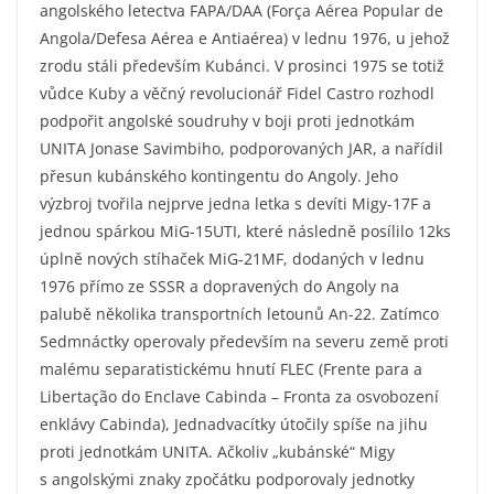
angolského letectva FAPA/DAA (Força Aérea Popular de
Angola/Defesa Aérea e Antiaérea) v lednu 1976, u jehož
zrodu stáli především Kubánci. V prosinci 1975 se totiž
vůdce Kuby a věčný revolucionář Fidel Castro rozhodl
podpořit angolské soudruhy v boji proti jednotkám
UNITA Jonase Savimbiho, podporovaných JAR, a nařídil
přesun kubánského kontingentu do Angoly. Jeho
výzbroj tvořila nejprve jedna letka s devíti Migy-17F a
jednou spárkou MiG-15UTI, které následně posílilo 12ks
úplně nových stíhaček MiG-21MF, dodaných v lednu
1976 přímo ze SSSR a dopravených do Angoly na
palubě několika transportních letounů An-22. Zatímco
Sedmnáctky operovaly především na severu země proti
malému separatistickému hnutí FLEC (Frente para a
Libertação do Enclave Cabinda – Fronta za osvobození
enklávy Cabinda), Jednadvacítky útočily spíše na jihu
proti jednotkám UNITA. Ačkoliv „kubánské“ Migy
s angolskými znaky zpočátku podporovaly jednotky