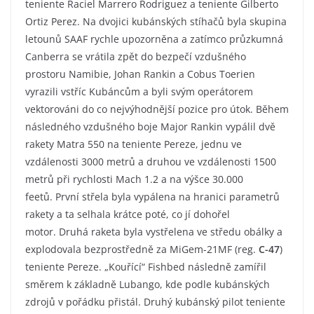
teniente Raciel Marrero Rodriguez a teniente Gilberto
Ortiz Perez. Na dvojici kubánských stíhačů byla skupina
letounů SAAF rychle upozorněna a zatímco průzkumná
Canberra se vrátila zpět do bezpečí vzdušného
prostoru Namibie, Johan Rankin a Cobus Toerien
vyrazili vstříc Kubáncům a byli svým operátorem
vektorováni do co nejvýhodnější pozice pro útok. Během
následného vzdušného boje Major Rankin vypálil dvě
rakety Matra 550 na teniente Pereze, jednu ve
vzdálenosti 3000 metrů a druhou ve vzdálenosti 1500
metrů při rychlosti Mach 1.2 a na výšce 30.000
feetů. První střela byla vypálena na hranici parametrů
rakety a ta selhala krátce poté, co jí dohořel
motor. Druhá raketa byla vystřelena ve středu obálky a
explodovala bezprostředně za MiGem-21MF (reg.
C-47
)
teniente Pereze. „Kouřící“ Fishbed následně zamířil
směrem k základně Lubango, kde podle kubánských
zdrojů v pořádku přistál. Druhý kubánský pilot teniente