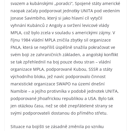
svazem a kubánskými „poradci“, Spojené státy americké
naopak začaly podporovat jednotky UNITA pod vedením
Jonase Savimbiho, který si jako hlavní cíl vytyčil
vyhnání Kubánců z Angoly a svržení levicové vlády
MPLA, což bylo zcela v souladu s americkými zájmy. V
říjnu 1984 vládní MPLA zničila zbytky sil organizace
FNLA, která se nepříliš úspěšně snažila pokračovat ve
svém boji ze zahraničních základen, a angolský konflikt
se tak zpřehlednil na boj pouze dvou stran – vládní
organizace MPLA, podporované Kubou, SSSR a státy
východního bloku, jež navíc podporovalo činnost
marxistické organizace SWAPO na území dnešní
Namibie – a jejího protivníka v podobě jednotek UNITA,
podporované Jihoafrickou republikou a USA. Bylo tak
jen otázkou času, než se obě znepřátelené strany se
svými podporovateli dostanou do přímého střetu.
Situace na bojišti se zásadně změnila po vzniku