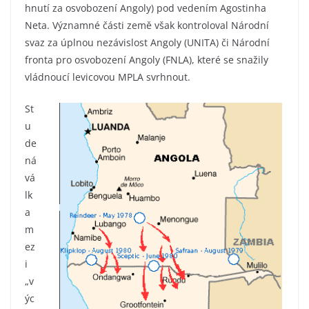
hnutí za osvobození Angoly) pod vedením Agostinha
Neta. Významné části země však kontroloval Národní
svaz za úplnou nezávislost Angoly (UNITA) či Národní
fronta pro osvobození Angoly (FNLA), které se snažily
vládnoucí levicovou MPLA svrhnout.
St
u
de
ná
vá
lk
a
m
ez
i
„v
ýc