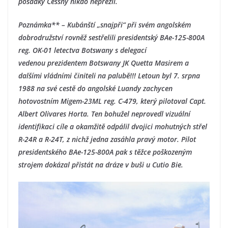
posádky Cessny nikdo nepřežil.
Poznámka** – Kubánští „snajpři“ při svém angolském
dobrodružství rovněž sestřelili presidentský BAe-125-800A
reg. OK-01 letectva Botswany s delegací
vedenou prezidentem Botswany JK Quetta Masirem a
dalšími vládními činiteli na palubě!!! Letoun byl 7. srpna
1988 na své cestě do angolské Luandy zachycen
hotovostním Migem-23ML reg. C-479, který pilotoval Capt.
Albert Olivares Horta. Ten bohužel neprovedl vizuální
identifikaci cíle a okamžitě odpálil dvojici mohutných střel
R-24R a R-24T, z nichž jedna zasáhla pravý motor. Pilot
presidentského BAe-125-800A pak s těžce poškozeným
strojem dokázal přistát na dráze v buši u Cutio Bie.