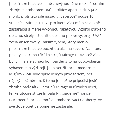
Jihoafrické letectvo, silně znevýhodněné mezinárodním
zbrojním embargem kvůli politice apartheidu v JAR,
mohlo proti této síle nasadit „papírově“ pouze 16
stíhacích Mirage F.1CZ, pro které však mělo relativně
zastaralou a méně výkonnou raketovou výzbroj krátkého
dosahu, střely středního dosahu pak ve výzbroji SAAF
zcela absentovaly. Dalším typem, který mohlo
jihoafrické letectvo použít do akcí na severu Namibie,
pak byla zhruba třicítka strojů Mirage F.1AZ, což však
byl primárně stíhací bombardér s tomu odpovídajícím
vybavením a výzbrojí. Jeho použití proti moderním
Migům-23ML bylo spíše velkým provizoriem, než
nějakým záměrem. K tomu je možné připočíst ještě
zhruba padesátku letounů Mirage III různých verzí,
lehké útočné stroje Impala I/II, „jaderné“ nosiče
Bucaneer či průzkumné a bombardovací Canberry, ve
své době opět už poměrně zastaralé.