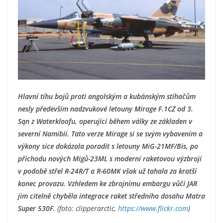
Hlavní tíhu bojů proti angolským a kubánským stíhačům
nesly především nadzvukové letouny Mirage F.1CZ od 3.
Sqn z Waterkloofu, operující během války ze základen v
severní Namibii. Tato verze Mirage si se svým vybavením a
výkony sice dokázala poradit s letouny MiG-21MF/Bis, po
příchodu nových Migů-23ML s moderní raketovou výzbrojí
v podobě střel R-24R/T a R-60MK však už tahala za kratší
konec provazu. Vzhledem ke zbrojnímu embargu vůči JAR
jim citelně chyběla integrace raket středního dosahu Matra
Super 530F.
(foto: clipperarctic,
https://www.flickr.com
)