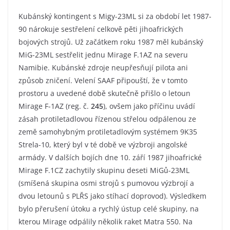
Kubánský kontingent s Migy-23ML si za období let 1987-
90 nárokuje sestřelení celkově pěti jihoafrických
bojových strojů. Už začátkem roku 1987 měl kubánský
MiG-23ML sestřelit jednu Mirage F.1AZ na severu
Namibie. Kubánské zdroje neupřesňují pilota ani
způsob zničení. Velení SAAF připouští, že v tomto
prostoru a uvedené době skutečně přišlo o letoun
Mirage F-1AZ (reg. č.
245
), ovšem jako příčinu uvádí
zásah protiletadlovou řízenou střelou odpálenou ze
země samohybným protiletadlovým systémem 9K35
Strela-10, který byl v té době ve výzbroji angolské
armády. V dalších bojích dne 10. září 1987 jihoafrické
Mirage F.1CZ zachytily skupinu deseti MiGů-23ML
(smíšená skupina osmi strojů s pumovou výzbrojí a
dvou letounů s PLŘS jako stíhací doprovod). Výsledkem
bylo přerušení útoku a rychlý ústup celé skupiny, na
kterou Mirage odpálily několik raket Matra 550. Na