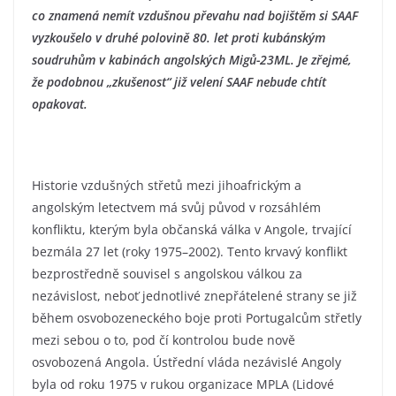
co znamená nemít vzdušnou převahu nad bojištěm si SAAF
vyzkoušelo v druhé polovině 80. let proti kubánským
soudruhům v kabinách angolských Migů-23ML. Je zřejmé,
že podobnou „zkušenost“ již velení SAAF nebude chtít
opakovat.
Historie vzdušných střetů mezi jihoafrickým a
angolským letectvem má svůj původ v rozsáhlém
konfliktu, kterým byla občanská válka v Angole, trvající
bezmála 27 let (roky 1975–2002). Tento krvavý konflikt
bezprostředně souvisel s angolskou válkou za
nezávislost, neboť jednotlivé znepřátelené strany se již
během osvobozeneckého boje proti Portugalcům střetly
mezi sebou o to, pod čí kontrolou bude nově
osvobozená Angola. Ústřední vláda nezávislé Angoly
byla od roku 1975 v rukou organizace MPLA (Lidové