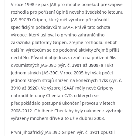
V roce 1998 se pak JAR pro mnohé poněkud překvapivě
rozhodla pro pořízení úplně nového švédského letounu
JAS-39C/D Gripen, který měl výrobce přizpůsobit
specifickým požadavkům SAAF. Právě tato ochota
výrobce, který usiloval o prvního zahraničního
zákazníka platformy Gripen, zřejmě rozhodla, neboť
dalším výrobcům se do podobné aktivity zřejmě příliš
nechtělo. Původní objednávka zněla na pořízení 9ks
dvoumístných JAS-39D (výr. č.
3901
až
3909
) a 19ks
jednomístných JAS-39C. V roce 2005 byl však počet
jednomístných strojů snížen na konečných 17ks (výr. č.
3910
až
3926
). Ve výzbroji SAAF měly nové Gripeny
nahradit letouny Cheetah C/D, u kterých se
předpokládalo postupné ukončení provozu v letech
2008-2012. Oblíbené Cheetahy byly nakonec z výzbroje
vyřazeny mnohem dříve a to už v dubnu 2008.
První jihoafrický JAS-39D Gripen výr. č. 3901 opustil