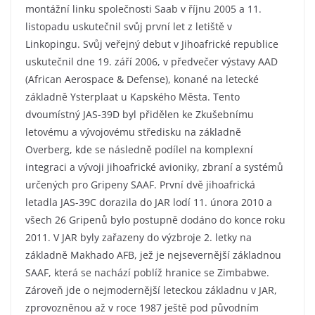
montážní linku společnosti Saab v říjnu 2005 a 11.
listopadu uskutečnil svůj první let z letiště v
Linkopingu. Svůj veřejný debut v Jihoafrické republice
uskutečnil dne 19. září 2006, v předvečer výstavy AAD
(African Aerospace & Defense), konané na letecké
základně Ysterplaat u Kapského Města. Tento
dvoumístný JAS-39D byl přidělen ke Zkušebnímu
letovému a vývojovému středisku na základně
Overberg, kde se následně podílel na komplexní
integraci a vývoji jihoafrické avioniky, zbraní a systémů
určených pro Gripeny SAAF. První dvě jihoafrická
letadla JAS-39C dorazila do JAR lodí 11. února 2010 a
všech 26 Gripenů bylo postupně dodáno do konce roku
2011. V JAR byly zařazeny do výzbroje 2. letky na
základně Makhado AFB, jež je nejsevernější základnou
SAAF, která se nachází poblíž hranice se Zimbabwe.
Zároveň jde o nejmodernější leteckou základnu v JAR,
zprovozněnou až v roce 1987 ještě pod původním