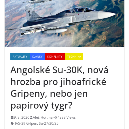
AKTUALITY
ČLÁNKY
KONFLIKTY
TECHNIKA
Angolské Su-30K, nová
hrozba pro jihoafrické
Gripeny, nebo jen
papírový tygr?
9. 8. 2020
Aleš Hottmar
4388 Views
JAS-39 Gripen
,
Su-27/30/35