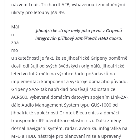
názvem Louis Trichardt AFB, vybavenou i zodolněnými
úkryty pro letouny JAS-39.
Mál
Jihoafrické stroje měly jako první z Gripenů
o
integrován přílbový zaměřovač HMD Cobra.
zná
mo
u skutečností je fakt, že se jihoafrické Gripeny poměrně
dosti odlišují od svých švédských originálů. Jihoafrické
letectvo totiž mělo na výrobce řadu požadavků na
implementaci komponent a výzbroje domácího původu.
Gripeny SAAF tak například používají radiostanice
ACR500, vybavené domácím datovým spojením Link-ZA),
dále Audio Management System typu GUS-1000 od
jihoafrické společnosti Grintek Electronics a domácí
transpondér IFF identifikace vlastní-cizí. Další změny
doznal navigační systém, radar, avionika, infografika na
MFD a HUD, nástroje pro plánování mise a upravený