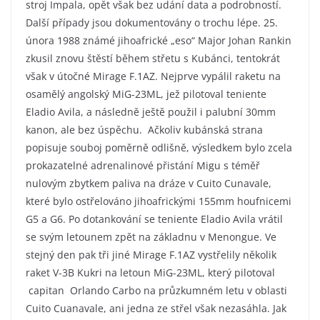
stroj Impala, opět však bez udání data a podrobností.
Další případy jsou dokumentovány o trochu lépe. 25.
února 1988 známé jihoafrické „eso“ Major Johan Rankin
zkusil znovu štěstí během střetu s Kubánci, tentokrát
však v útočné Mirage F.1AZ. Nejprve vypálil raketu na
osamělý angolský MiG-23ML, jež pilotoval teniente
Eladio Avila, a následně ještě použil i palubní 30mm
kanon, ale bez úspěchu. Ačkoliv kubánská strana
popisuje souboj poměrně odlišně, výsledkem bylo zcela
prokazatelné adrenalinové přistání Migu s téměř
nulovým zbytkem paliva na dráze v Cuito Cunavale,
které bylo ostřelováno jihoafrickými 155mm houfnicemi
G5 a G6. Po dotankování se teniente Eladio Avila vrátil
se svým letounem zpět na základnu v Menongue. Ve
stejný den pak tři jiné Mirage F.1AZ vystřelily několik
raket V-3B Kukri na letoun MiG-23ML, který pilotoval
capitan Orlando Carbo na průzkumném letu v oblasti
Cuito Cuanavale, ani jedna ze střel však nezasáhla. Jak