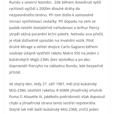
Rundu v severní Namibii. Zde během dosednutí vyšší
rychlostí vyjíždí z 2000m dlouhé dráhy do
nezpevněného terénu. Při tom došlo k samovolné
iniciaci vystřelovací sedačky. Při dopadu na zem se
padák nestihl dostatečně nafouknout a Arthur Piercy
utrpěl vážná poranění krční páteře. Nehodu sice přežil,
je však doživotně upoután na invalidní vozík. Pilot
druhé Mirage a velitel dvojice Carlo Gagiano během
souboje údajně vystřelil raketu Matra 550 na jeden z
kubánských Migů-23ML (bez výsledku) a po akci
doprovodil Piercyho na základnu Rundu, kde bezpečně
přistál.
Ve stejný den, tedy 27. září 1987, měl jiný kubánský
MiG-23ML sestřelit raketou R-60MK jihoafrický vrtulník
Puma či Alouette III, jakékoliv podrobnosti však doposud
chybí a jihoafrická strana tento sestřel nepotvrdila.
Stejně tak měl další kubánský MiG-23ML zničit jeden