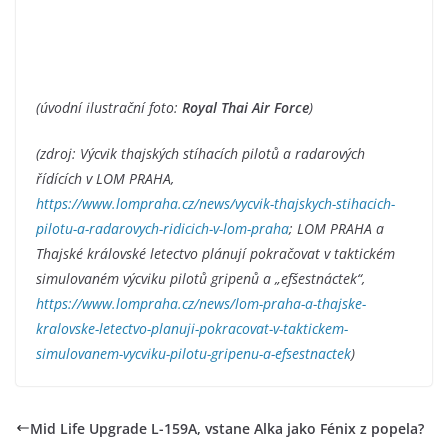
(úvodní ilustrační foto:
Royal Thai Air Force
)
(zdroj: Výcvik thajských stíhacích pilotů a radarových
řídících v LOM PRAHA,
https://www.lompraha.cz/news/vycvik-thajskych-stihacich-
pilotu-a-radarovych-ridicich-v-lom-praha
; LOM PRAHA a
Thajské královské letectvo plánují pokračovat v taktickém
simulovaném výcviku pilotů gripenů a „efšestnáctek“,
https://www.lompraha.cz/news/lom-praha-a-thajske-
kralovske-letectvo-planuji-pokracovat-v-taktickem-
simulovanem-vycviku-pilotu-gripenu-a-efsestnactek
)
Mid Life Upgrade L-159A, vstane Alka jako Fénix z popela?