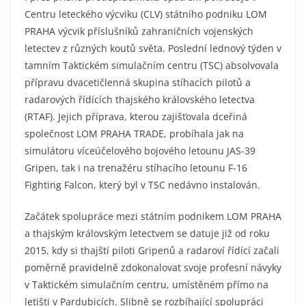
Centru leteckého výcviku (CLV) státního podniku LOM
PRAHA výcvik příslušníků zahraničních vojenských
letectev z různých koutů světa. Poslední lednový týden v
tamním Taktickém simulačním centru (TSC) absolvovala
přípravu dvacetičlenná skupina stíhacích pilotů a
radarových řídících thajského královského letectva
(RTAF). Jejich příprava, kterou zajišťovala dceřiná
společnost LOM PRAHA TRADE, probíhala jak na
simulátoru víceúčelového bojového letounu JAS-39
Gripen, tak i na trenažéru stíhacího letounu F-16
Fighting Falcon, který byl v TSC nedávno instalován.
Začátek spolupráce mezi státním podnikem LOM PRAHA
a thajským královským letectvem se datuje již od roku
2015, kdy si thajští piloti Gripenů a radaroví řídící začali
poměrně pravidelně zdokonalovat svoje profesní návyky
v Taktickém simulačním centru, umístěném přímo na
letišti v Pardubicích. Slibně se rozbíhající spolupráci