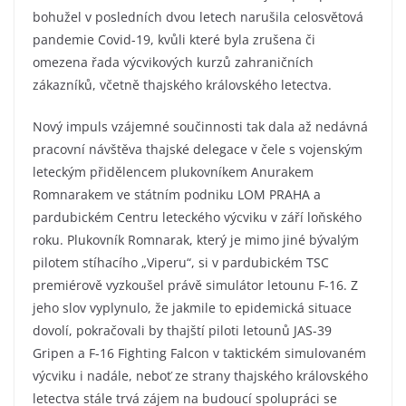
bohužel v posledních dvou letech narušila celosvětová
pandemie Covid-19, kvůli které byla zrušena či
omezena řada výcvikových kurzů zahraničních
zákazníků, včetně thajského královského letectva.
Nový impuls vzájemné součinnosti tak dala až nedávná
pracovní návštěva thajské delegace v čele s vojenským
leteckým přidělencem plukovníkem Anurakem
Romnarakem ve státním podniku LOM PRAHA a
pardubickém Centru leteckého výcviku v září loňského
roku. Plukovník Romnarak, který je mimo jiné bývalým
pilotem stíhacího „Viperu“, si v pardubickém TSC
premiérově vyzkoušel právě simulátor letounu F-16. Z
jeho slov vyplynulo, že jakmile to epidemická situace
dovolí, pokračovali by thajští piloti letounů JAS-39
Gripen a F-16 Fighting Falcon v taktickém simulovaném
výcviku i nadále, neboť ze strany thajského královského
letectva stále trvá zájem na budoucí spolupráci se