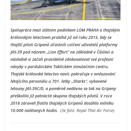
Spolupráce mezi státním podnikem LOM PRAHA a thajským
královským letectvem probíhá již od roku 2015, kdy se
thajští piloti Gripenů účastnili cvičení uživatelů platformy
JAS-39 pod názvem „Lion Effort“ na základně v Čáslavi a
následně si začali pravidelně zdokonalovat své profesní
návyky v pardubickém Taktickém simulačním centru.
Thajské královské letectvo navíc pokračuje v omlazování
létajícího personálu u 701. letky „Sharks“, vybavené
letouny JAS-39C/D, a poměrně nedávno se tak na Gripeny
přeškolila již patnáctá skupina thajských pilotů. V roce
2018 zároveň flotila thajských Gripenů dosáhla milníku
10.000 nalétaných hodin.
(3x foto: Royal Thai Air Force)