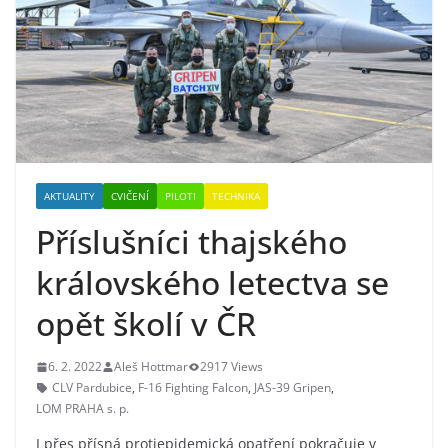
AKTUALITY
CVIČENÍ
PILOTI
TECHNIKA
Příslušníci thajského
královského letectva se
opět školí v ČR
6. 2. 2022
Aleš Hottmar
2917 Views
CLV Pardubice
,
F-16 Fighting Falcon
,
JAS-39 Gripen
,
LOM PRAHA s. p.
I přes přísná protiepidemická opatření pokračuje v