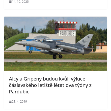
14. 10. 2025
Alcy a Gripeny budou kvůli výluce
čáslavského letiště létat dva týdny z
Pardubic
21. 4. 2019