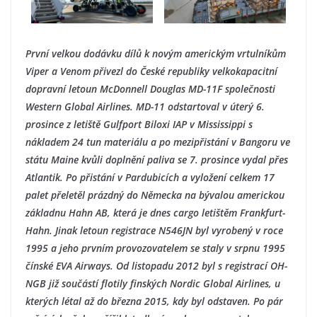
První velkou dodávku dílů k novým americkým vrtulníkům
Viper a Venom přivezl do České republiky velkokapacitní
dopravní letoun McDonnell Douglas MD-11F společnosti
Western Global Airlines. MD-11 odstartoval v úterý 6.
prosince z letiště Gulfport Biloxi IAP v Mississippi s
nákladem 24 tun materiálu a po mezipřistání v Bangoru ve
státu Maine kvůli doplnění paliva se 7. prosince vydal přes
Atlantik. Po přistání v Pardubicích a vyložení celkem 17
palet přeletěl prázdný do Německa na bývalou americkou
základnu Hahn AB, která je dnes cargo letištěm Frankfurt-
Hahn. Jinak letoun registrace N546JN byl vyrobený v roce
1995 a jeho prvním provozovatelem se staly v srpnu 1995
čínské EVA Airways. Od listopadu 2012 byl s registrací OH-
NGB již součástí flotily finských Nordic Global Airlines, u
kterých létal až do března 2015, kdy byl odstaven. Po pár