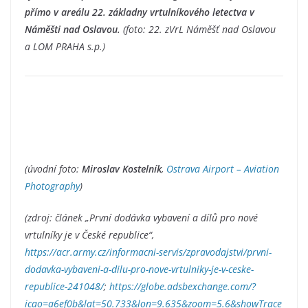
přímo v areálu 22. základny vrtulníkového letectva v
Náměšti nad Oslavou.
(foto: 22. zVrL Náměšť nad Oslavou
a LOM PRAHA s.p.)
(úvodní foto:
Miroslav Kostelník
,
Ostrava Airport – Aviation
Photography
)
(zdroj: článek „První dodávka vybavení a dílů pro nové
vrtulníky je v České republice“,
https://acr.army.cz/informacni-servis/zpravodajstvi/prvni-
dodavka-vybaveni-a-dilu-pro-nove-vrtulniky-je-v-ceske-
republice-241048/
;
https://globe.adsbexchange.com/?
icao=a6ef0b&lat=50.733&lon=9.635&zoom=5.6&showTrace