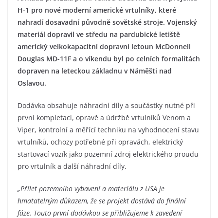
H-1 pro nové moderní americké vrtulníky, které
nahradí dosavadní původně sovětské stroje. Vojenský
materiál dopravil ve středu na pardubické letiště
americký velkokapacitní dopravní letoun McDonnell
Douglas MD-11F a o víkendu byl po celních formalitách
dopraven na leteckou základnu v Náměšti nad
Oslavou.
Dodávka obsahuje náhradní díly a součástky nutné při
první kompletaci, opravě a údržbě vrtulníků Venom a
Viper, kontrolní a měřící techniku na vyhodnocení stavu
vrtulníků, ochozy potřebné při opravách, elektrický
startovací vozík jako pozemní zdroj elektrického proudu
pro vrtulník a další náhradní díly.
„Přílet pozemního vybavení a materiálu z USA je
hmatatelným důkazem, že se projekt dostává do finální
fáze. Touto první dodávkou se přibližujeme k zavedení