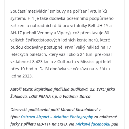
Součástí mezivládní smlouvy na pořízení vrtulníků
systému H-1 je také dodávka pozemního podpůrného
zařízení a náhradních dílů pro vrtulníky Bell UH-1Y a
AH-1Z (neboli Venomy a Vipery), což představuje 80
velkých čtyřicetistopových lodních kontejnerů, které
budou dodávány postupně. První velký náklad na 17
leteckých paletách, který vážil okolo 24 tun, překonal
vzdálenost 8 423 km a z Gulfportu v Mississippi letěl
přes 10 hodin. Další dodávka se očekává na začátku
ledna 2023.
Autoři textu: kapitánka Jindřiška Budiková, 22. zVrL; Jitka
Šuláková, LOM PRAHA s.p. a Vladimír Barca
Obrovské poděkování patří Mirkovi Kostelníkovi z
týmu
Ostrava Airport – Aviation Photography
za nádherné
fotky z příletu MD-11F na LKPD. Na
Mirkově facebooku
pak