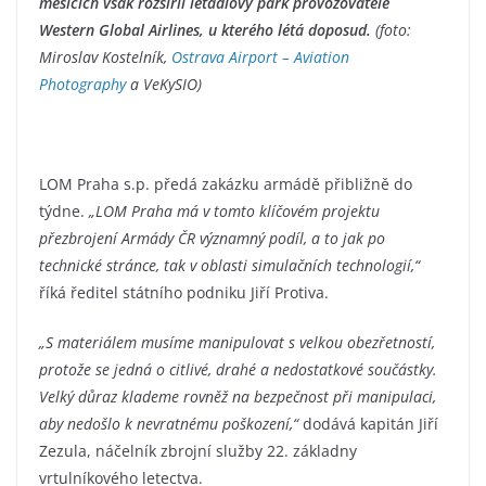
měsících však rozšířil letadlový park provozovatele
Western Global Airlines, u kterého létá doposud.
(foto:
Miroslav Kostelník,
Ostrava Airport – Aviation
Photography
a VeKySIO)
LOM Praha s.p. předá zakázku armádě přibližně do
týdne.
„LOM Praha má v tomto klíčovém projektu
přezbrojení Armády ČR významný podíl, a to jak po
technické stránce, tak v oblasti simulačních technologií,“
říká ředitel státního podniku Jiří Protiva.
„S materiálem musíme manipulovat s velkou obezřetností,
protože se jedná o citlivé, drahé a nedostatkové součástky.
Velký důraz klademe rovněž na bezpečnost při manipulaci,
aby nedošlo k nevratnému poškození,“
dodává kapitán Jiří
Zezula, náčelník zbrojní služby 22. základny
vrtulníkového letectva.