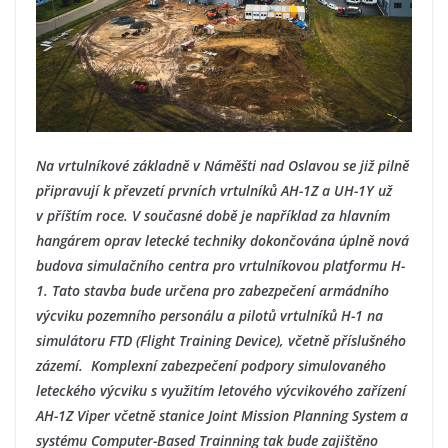
Na vrtulníkové základně v Náměšti nad Oslavou se již pilně
připravují k převzetí prvních vrtulníků AH-1Z a UH-1Y už
v příštím roce. V současné době je například za hlavním
hangárem oprav letecké techniky dokončována úplně nová
budova simulačního centra pro vrtulníkovou platformu H-
1. Tato stavba bude určena pro zabezpečení armádního
výcviku pozemního personálu a pilotů vrtulníků H-1 na
simulátoru FTD (Flight Training Device), včetně příslušného
zázemí. Komplexní zabezpečení podpory simulovaného
leteckého výcviku s využitím letového výcvikového zařízení
AH-1Z Viper včetně stanice Joint Mission Planning System a
systému Computer-Based Trainning tak bude zajištěno