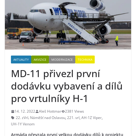
AKTUALITY
AKVIZICE
MODERNIZACE
TECHNIKA
MD-11 přivezl první
dodávku vybavení a dílů
pro vrtulníky H-1
14. 12. 2022
Aleš Hottmar
2381 Views
22. zVrL Náměšť nad Oslavou
,
221. vrl
,
AH-1Z Viper
,
UH-1Y Venom
Armáda převzala první velkou dodávku dílů k projektu