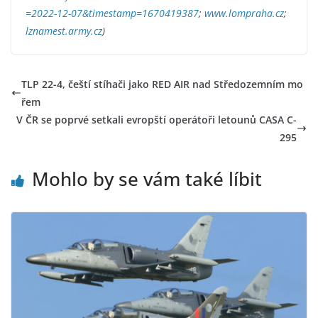
=2022-12-07&timestamp=1670419387
;
www.lompraha.cz
;
lznamest.army.cz
)
TLP 22-4, čeští stíhači jako RED AIR nad Středozemním mo
řem
V ČR se poprvé setkali evropští operátoři letounů CASA C-
295
Mohlo by se vám také líbit