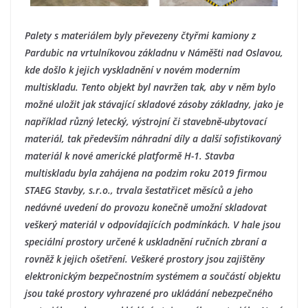
Palety s materiálem byly převezeny čtyřmi kamiony z
Pardubic na vrtulníkovou základnu v Náměšti nad Oslavou,
kde došlo k jejich vyskladnění v novém moderním
multiskladu. Tento objekt byl navržen tak, aby v něm bylo
možné uložit jak stávající skladové zásoby základny, jako je
například různý letecký, výstrojní či stavebně-ubytovací
materiál, tak především náhradní díly a další sofistikovaný
materiál k nové americké platformě H-1. Stavba
multiskladu byla zahájena na podzim roku 2019 firmou
STAEG Stavby, s.r.o., trvala šestatřicet měsíců a jeho
nedávné uvedení do provozu konečně umožní skladovat
veškerý materiál v odpovídajících podmínkách. V hale jsou
speciální prostory určené k uskladnění ručních zbraní a
rovněž k jejich ošetření. Veškeré prostory jsou zajištěny
elektronickým bezpečnostním systémem a součástí objektu
jsou také prostory vyhrazené pro ukládání nebezpečného