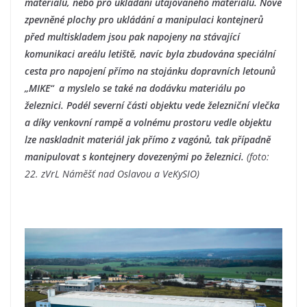
materiálu, nebo pro ukládání utajovaného materiálu. Nové
zpevněné plochy pro ukládání a manipulaci kontejnerů
před multiskladem jsou pak napojeny na stávající
komunikaci areálu letiště, navíc byla zbudována speciální
cesta pro napojení přímo na stojánku dopravních letounů
„MIKE“ a myslelo se také na dodávku materiálu po
železnici. Podél severní části objektu vede železniční vlečka
a díky venkovní rampě a volnému prostoru vedle objektu
lze naskladnit materiál jak přímo z vagónů, tak případně
manipulovat s kontejnery dovezenými po železnici.
(foto:
22. zVrL Náměšť nad Oslavou a VeKySIO)