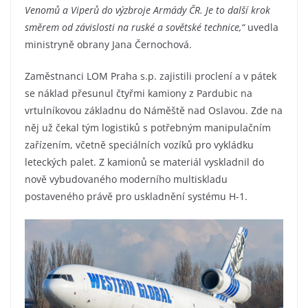
Venomů a Viperů do výzbroje Armády ČR. Je to další krok
směrem od závislosti na ruské a sovětské technice,“
uvedla
ministryně obrany Jana Černochová.
Zaměstnanci LOM Praha s.p. zajistili proclení a v pátek
se náklad přesunul čtyřmi kamiony z Pardubic na
vrtulníkovou základnu do Náměště nad Oslavou. Zde na
něj už čekal tým logistiků s potřebným manipulačním
zařízením, včetně speciálních vozíků pro vykládku
leteckých palet. Z kamionů se materiál vyskladnil do
nově vybudovaného moderního multiskladu
postaveného právě pro uskladnění systému H-1.