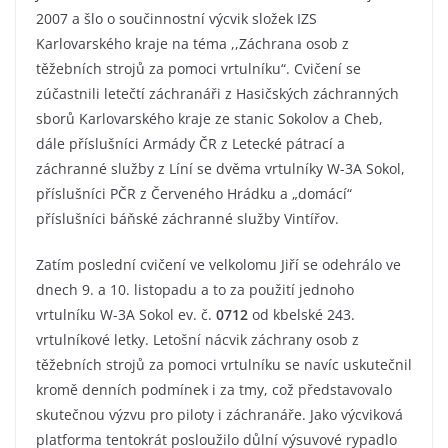
2007 a šlo o součinnostní výcvik složek IZS
Karlovarského kraje na téma ,,Záchrana osob z
těžebních strojů za pomoci vrtulníku“. Cvičení se
zúčastnili letečtí záchranáři z Hasičských záchranných
sborů Karlovarského kraje ze stanic Sokolov a Cheb,
dále příslušníci Armády ČR z Letecké pátrací a
záchranné služby z Líní se dvěma vrtulníky W-3A Sokol,
příslušníci PČR z Červeného Hrádku a „domácí“
příslušníci báňské záchranné služby Vintířov.
Zatím poslední cvičení ve velkolomu Jiří se odehrálo ve
dnech 9. a 10. listopadu a to za použití jednoho
vrtulníku W-3A Sokol ev. č.
0712
od kbelské 243.
vrtulníkové letky. Letošní nácvik záchrany osob z
těžebních strojů za pomoci vrtulníku se navíc uskutečnil
kromě denních podmínek i za tmy, což představovalo
skutečnou výzvu pro piloty i záchranáře. Jako výcviková
platforma tentokrát posloužilo důlní výsuvové rypadlo