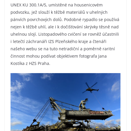
UNEX KU 300.1A/5, umístěné na housenicovém
podvozku, jež slouží k těžbě materiálů v uhelných
pánvích povrchových dolů. Podobné rypadlo se používá
nejen k těžbě uhlí, ale i k dočišťování skrývky těsně nad
uhelnou slojí. Listopadového cvičení se rovněž účastnili
i letečtí záchranáři IZS Plzeňského kraje a čtenáři
našeho webu se na tuto netradiční a poměrně raritní
činnost mohou podívat objektivem fotografa Jana
Kostíka z HZS Praha.