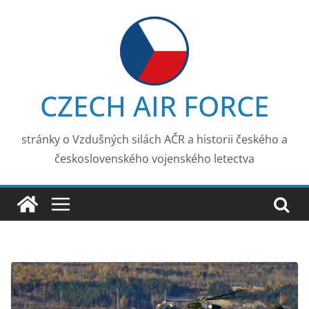
Skip
to
content
CZECH AIR FORCE
stránky o Vzdušných silách AČR a historii českého a
československého vojenského letectva