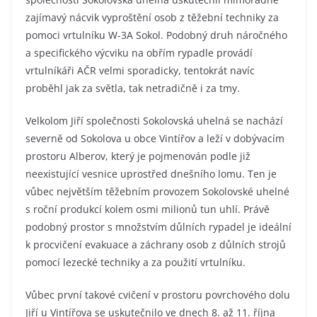
zajímavý nácvik vyproštění osob z těžební techniky za
pomoci vrtulníku W-3A Sokol. Podobný druh náročného
a specifického výcviku na obřím rypadle provádí
vrtulníkáři AČR velmi sporadicky, tentokrát navíc
proběhl jak za světla, tak netradičně i za tmy.
Velkolom Jiří společnosti Sokolovská uhelná se nachází
severně od Sokolova u obce Vintířov a leží v dobývacím
prostoru Alberov, který je pojmenován podle již
neexistující vesnice uprostřed dnešního lomu. Ten je
vůbec největším těžebním provozem Sokolovské uhelné
s roční produkcí kolem osmi milionů tun uhlí. Právě
podobný prostor s množstvím důlních rypadel je ideální
k procvičení evakuace a záchrany osob z důlních strojů
pomocí lezecké techniky a za použití vrtulníku.
Vůbec první takové cvičení v prostoru povrchového dolu
Jiří u Vintířova se uskutečnilo ve dnech 8. až 11. října