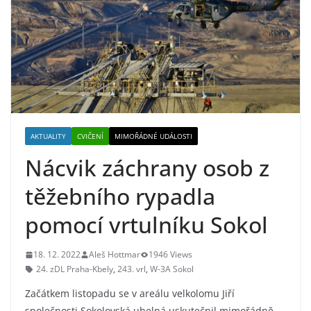
AKTUALITY
CVIČENÍ
MIMOŘÁDNÉ UDÁLOSTI
Nácvik záchrany osob z
těžebního rypadla
pomocí vrtulníku Sokol
18. 12. 2022
Aleš Hottmar
1946 Views
24. zDL Praha-Kbely
,
243. vrl
,
W-3A Sokol
Začátkem listopadu se v areálu velkolomu Jiří
společnosti Sokolovská uhelná uskutečnil mimořádně