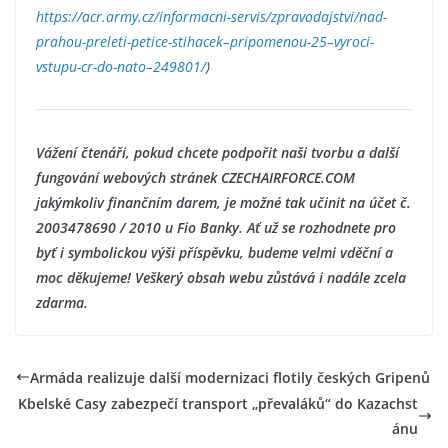
https://acr.army.cz/informacni-servis/zpravodajstvi/nad-
prahou-preleti-petice-stihacek–pripomenou-25–vyroci-
vstupu-cr-do-nato–249801/
)
Vážení čtenáři, pokud chcete podpořit naši tvorbu a další
fungování webových stránek CZECHAIRFORCE.COM
jakýmkoliv finančním darem, je možné tak učinit na účet č.
2003478690 / 2010 u Fio Banky. Ať už se rozhodnete pro
byť i symbolickou výši příspěvku, budeme velmi vděční a
moc děkujeme! Veškerý obsah webu zůstává i nadále zcela
zdarma.
Armáda realizuje další modernizaci flotily českých Gripenů
Kbelské Casy zabezpečí transport „převaláků“ do Kazachst
ánu