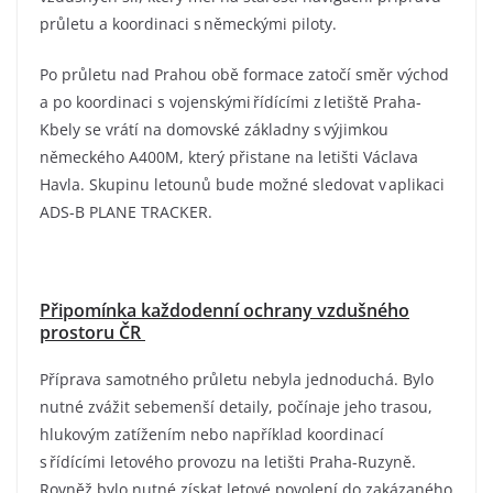
průletu a koordinaci s německými piloty.
Po průletu nad Prahou obě formace zatočí směr východ
a po koordinaci s vojenskými řídícími z letiště Praha-
Kbely se vrátí na domovské základny s výjimkou
německého A400M, který přistane na letišti Václava
Havla. Skupinu letounů bude možné sledovat v aplikaci
ADS-B PLANE TRACKER.
Připomínka každodenní ochrany vzdušného
prostoru ČR
Příprava samotného průletu nebyla jednoduchá. Bylo
nutné zvážit sebemenší detaily, počínaje jeho trasou,
hlukovým zatížením nebo například koordinací
s řídícími letového provozu na letišti Praha-Ruzyně.
Rovněž bylo nutné získat letové povolení do zakázaného