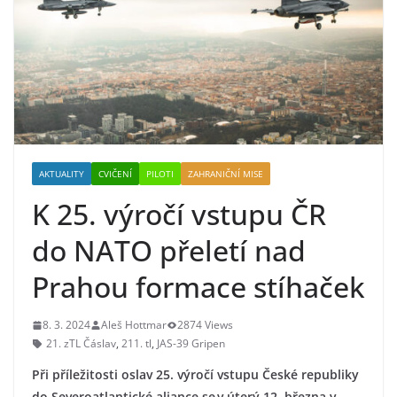
AKTUALITY
CVIČENÍ
PILOTI
ZAHRANIČNÍ MISE
K 25. výročí vstupu ČR
do NATO přeletí nad
Prahou formace stíhaček
8. 3. 2024
Aleš Hottmar
2874 Views
21. zTL Čáslav
,
211. tl
,
JAS-39 Gripen
Při příležitosti oslav 25. výročí vstupu České republiky
do Severoatlantické aliance se v úterý 12. března v