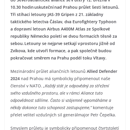
10.30 hodin uskuteční nad Prahou průlet šesti letounů.
Tři stíhací letouny JAS-39 Gripen z 21. základny
taktického letectva Čáslav, dva Eurofightery Typhoon
a dopravní letoun Airbus A400M Atlas ze Spolkové
republiky Německo poletí ve dvou formacích těsně za
sebou. Letouny se nejprve setkají v prostoru jižně od
Zvíkova, kde utvoří formace, a pak společně budou
pokračovat směrem na Prahu podél toku Vltavy.
Mezinárodní průlet aliančních letounů
Allied Defender
2024
nad Prahou má symbolicky připomenout naše
členství v NATO.
„Každý stát je odpovědný za střežení
svého vzdušného prostoru, ale v rámci Aliance tuto
odpovědnost sdílíme. Často si vzájemně vypomáháme a
někdy dokonce tuto schopnost zastupujeme,“
komentuje
přelet velitel vzdušných sil generálmajor Petr Čepelka.
Smyslem průletu je symbolicky připomenout čtvrtstoletí