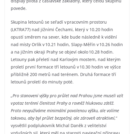
display pilota z čáslavské základny, který celou skupinu
povede.
Skupina letounů se seřadí v pracovním prostoru
(LKTRA77) nad jižními Čechami, který v 10.20 hodin
opustí směrem na sever, kde bude následně k vidění
nad místy Orlík v 10.21 hodin, Slapy-Měřín v 10.26 hodin
a na jižním okraji Prahy se objeví okolo 10.28 hodin.
Letouny pak přeletí nad Karlovým mostem, nad kterým
proletí první formace tří letounů v 10.30 hodin ve výšce
přibližně 200 metrů nad terénem. Druhá formace tří
letounů proletí do minuty poté.
„Pro stanovení výšky pro průlet nad Prahou jsme museli vzít
v potaz terénní členitost Prahy a rovněž hlukovou zátěž.
Proto nevyužíváme minimální povolenou výšku, ale volíme
takovou, aby byl průlet bezpečný, ale zároveň atraktivní,“
vysvětlil podplukovník Michal Daněk z velitelství
vzdušných sil, který měl na starosti navigační přípravu