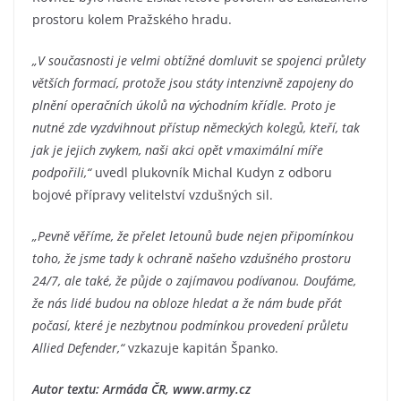
prostoru kolem Pražského hradu.
„V současnosti je velmi obtížné domluvit se spojenci průlety
větších formací, protože jsou státy intenzivně zapojeny do
plnění operačních úkolů na východním křídle. Proto je
nutné zde vyzdvihnout přístup německých kolegů, kteří, tak
jak je jejich zvykem, naši akci opět v maximální míře
podpořili,“
uvedl plukovník Michal Kudyn z odboru
bojové přípravy velitelství vzdušných sil.
„Pevně věříme, že přelet letounů bude nejen připomínkou
toho, že jsme tady k ochraně našeho vzdušného prostoru
24/7, ale také, že půjde o zajímavou podívanou. Doufáme,
že nás lidé budou na obloze hledat a že nám bude přát
počasí, které je nezbytnou podmínkou provedení průletu
Allied Defender,“
vzkazuje kapitán Španko.
Autor textu: Armáda ČR, www.army.cz