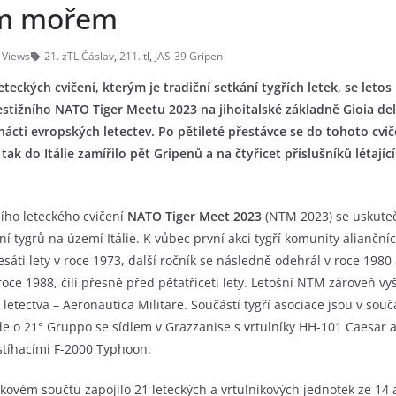
ím mořem
 Views
21. zTL Čáslav
,
211. tl
,
JAS-39 Gripen
eteckých cvičení, kterým je tradiční setkání tygřích letek, se leto
restižního NATO Tiger Meetu 2023 na jihoitalské základně Gioia de
nácti evropských letectev. Po pětileté přestávce se do tohoto cviče
a tak do Itálie zamířilo pět Gripenů a na čtyřicet příslušníků létaj
ího leteckého cvičení
NATO Tiger Meet 2023
(NTM 2023) se uskutečn
kání tygrů na území Itálie. K vůbec první akci tygří komunity alianč
sáti lety v roce 1973, další ročník se následně odehrál v roce 1980
 roce 1988, čili přesně před pětatřiceti lety. Letošní NTM zároveň vyš
 letectva – Aeronautica Militare. Součástí tygří asociace jsou v so
jde o 21° Gruppo se sídlem v Grazzanise s vrtulníky HH-101 Caesar
 stíhacími F-2000 Typhoon.
vém součtu zapojilo 21 leteckých a vrtulníkových jednotek ze 14 a