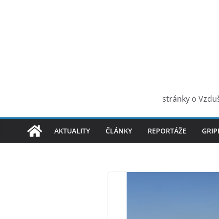
Skip
to
content
stránky o Vzduš
AKTUALITY
ČLÁNKY
REPORTÁŽE
GRIP