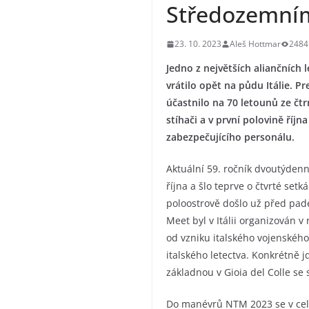
Středozemn
23. 10. 2023
Aleš Hottmar
2484
Jedno z největších aliančních l
vrátilo opět na půdu Itálie. P
účastnilo na 70 letounů ze čtr
stíhači a v první polovině říjn
zabezpečujícího personálu.
Aktuální 59. ročník dvoutýdenn
října a šlo teprve o čtvrté set
poloostrově došlo už před pade
Meet byl v Itálii organizován v
od vzniku italského vojenského
italského letectva. Konkrétně 
základnou v Gioia del Colle se
Do manévrů NTM 2023 se v celko