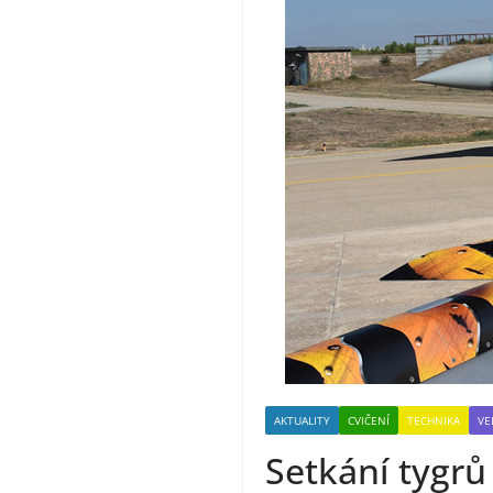
AKTUALITY
CVIČENÍ
TECHNIKA
VE
Setkání tygrů