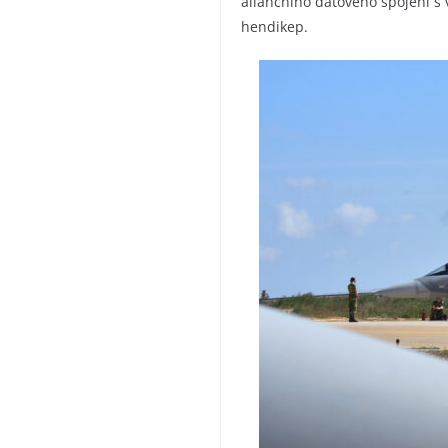
aliančního datového spojení s 
hendikep.