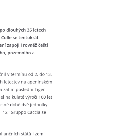
s po dlouhých 35 letech
l Colle se tentokrát
ní zapojili rovněž čeští
ícího, pozemního a
il v termínu od 2. do 13.
ních letectev na apeninském
 a zatím poslední Tiger
el na kulaté výročí 100 let
učasné době dvě jednotky
 a 12° Gruppo Caccia se
liančních států i zemí