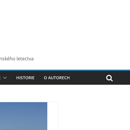
enského letectva
R
HISTORIE
O AUTORECH