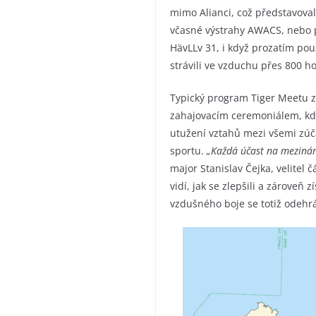
mimo Alianci, což představoval
včasné výstrahy AWACS, nebo pl
HävLLv 31, i když prozatím pouz
strávili ve vzduchu přes 800 h
Typický program Tiger Meetu z
zahajovacím ceremoniálem, kdy 
utužení vztahů mezi všemi zúča
sportu.
„Každá účast na mezináro
major Stanislav Čejka, velitel č
vidí, jak se zlepšili a zároveň
vzdušného boje se totiž odehrá