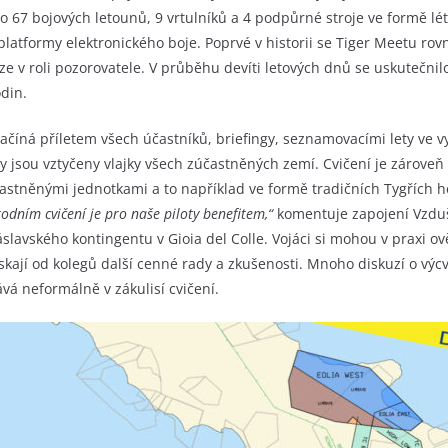
o 67 bojových letounů, 9 vrtulníků a 4 podpůrné stroje ve formě lét
atformy elektronického boje. Poprvé v historii se Tiger Meetu rovn
e v roli pozorovatele. V průběhu devíti letových dnů se uskutečnilo 
odin.
ačíná příletem všech účastníků, briefingy, seznamovacími lety ve 
jsou vztyčeny vlajky všech zúčastněných zemí. Cvičení je zároveň 
stněnými jednotkami a to například ve formě tradičních Tygřích he
dním cvičení je pro naše piloty benefitem,“
komentuje zapojení Vzdu
áslavského kontingentu v Gioia del Colle. Vojáci si mohou v praxi ověř
 získají od kolegů další cenné rady a zkušenosti. Mnoho diskuzí o výc
vá neformálně v zákulisí cvičení.