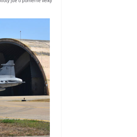
iloty jde o poměrně velký