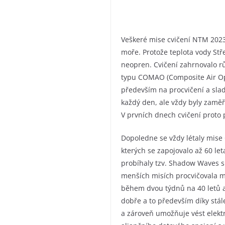
Veškeré mise cvičení NTM 2023 
moře. Protože teplota vody St
neopren. Cvičení zahrnovalo r
typu COMAO (Composite Air Ope
především na procvičení a slad
každý den, ale vždy byly zaměře
V prvních dnech cvičení proto 
Dopoledne se vždy létaly mise
kterých se zapojovalo až 60 le
probíhaly tzv. Shadow Waves s 
menších misích procvičovala m
během dvou týdnů na 40 letů a 
dobře a to především díky stál
a zároveň umožňuje vést elekt