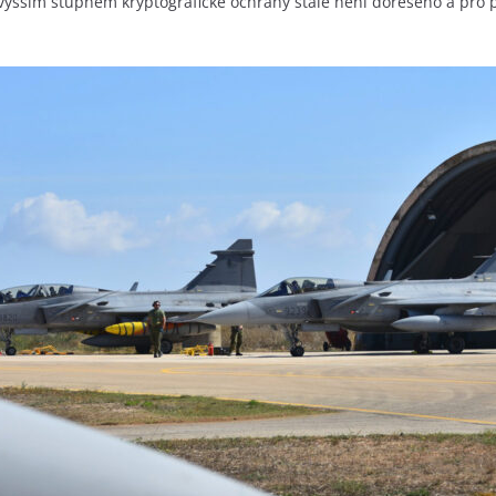
vyšším stupněm kryptografické ochrany stále není dořešeno a pro p