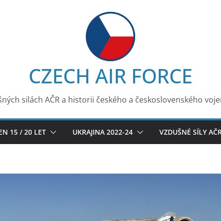
CZECH AIR FORCE
ných silách AČR a historii českého a československého voj
EN 15 / 20 LET
UKRAJINA 2022-24
VZDUŠNÉ SÍLY AČ