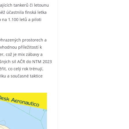
ajících tankerů či letounu
ěž účastnila finská letka
na 1.100 letů a piloti
vyhrazených prostorech a
vhodnou příležitostí k
r, což je mix zábavy a
šných sil AČR do NTM 2023
it, co celý rok trénují,
viku a současné taktice