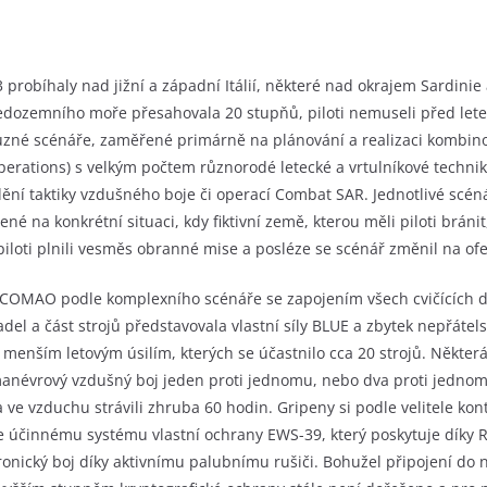
probíhaly nad jižní a západní Itálií, některé nad okrajem Sardinie
ředozemního moře přesahovala 20 stupňů, piloti nemuseli před le
ůzné scénáře, zaměřené primárně na plánování a realizaci kombin
rations) s velkým počtem různorodé letecké a vrtulníkové technik
ění taktiky vzdušného boje či operací Combat SAR. Jednotlivé scénář
né na konkrétní situaci, kdy fiktivní země, kterou měli piloti brán
piloti plnili vesměs obranné mise a posléze se scénář změnil na of
 COMAO podle komplexního scénáře se zapojením všech cvičících d
tadel a část strojů představovala vlastní síly BLUE a zbytek nepřát
menším letovým úsilím, kterých se účastnilo cca 20 strojů. Některá
anévrový vzdušný boj jeden proti jednomu, nebo dva proti jednomu.
ve vzduchu strávili zhruba 60 hodin. Gripeny si podle velitele kon
e účinnému systému vlastní ochrany EWS-39, který poskytuje díky R
ronický boj díky aktivnímu palubnímu rušiči. Bohužel připojení do