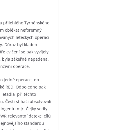
 a přilehlého Tyrhénského
tem oblékat neforemný
ovaných leteckých operací
y. Důraz byl kladen
e cvičení se pak vyvíjely
it, byla zákeřně napadena.
enzivní operace.
o jedné operace, do
elské RED. Odpoledne pak
 letadla při těchto
 Čeští stíhači absolvovali
tingentu mjr. Čejky vedly
WR relevantní detekci cílů
 nejnovějšího standardu