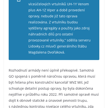
víceúčelových vrtulníků UH-1Y Venom
plus AH-1Z Viper a době provedení
opravy, nebude již tato oprava
realizována. Z vrtulníku budou
vytěženy agregáty a použity jako zdroj
náhradních dílů pro ostatní
provozované vrtulníky,“ sdělila serveru
Lidovky.cz mluvčí generálního štábu
Magdalena Dvořáková.
Rozhodnutí armády není úplně překvapivé. Samotná
GO spojená s poměrně náročnou opravou, která musí
být řešena přes konstrukční kancelář MVZ Mil, jež
schvaluje detailní postup opravy, by byla dokončena
nejdříve v průběhu roku 2022. Při samotné opravě musí
dojít k obnově statické a únavové pevnosti trupu,
s následnou kontrolou nivelace celého vrtulníku, zda