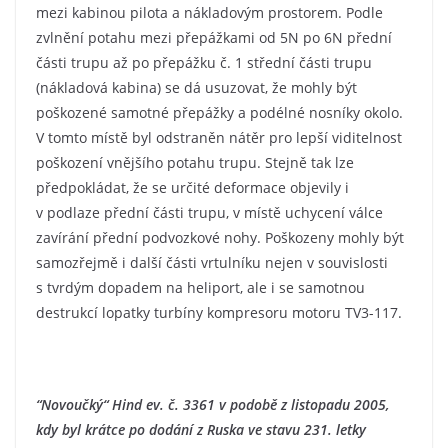
mezi kabinou pilota a nákladovým prostorem. Podle
zvlnění potahu mezi přepážkami od 5N po 6N přední
části trupu až po přepážku č. 1 střední části trupu
(nákladová kabina) se dá usuzovat, že mohly být
poškozené samotné přepážky a podélné nosníky okolo.
V tomto místě byl odstraněn nátěr pro lepší viditelnost
poškození vnějšího potahu trupu. Stejně tak lze
předpokládat, že se určité deformace objevily i
v podlaze přední části trupu, v místě uchycení válce
zavírání přední podvozkové nohy. Poškozeny mohly být
samozřejmě i další části vrtulníku nejen v souvislosti
s tvrdým dopadem na heliport, ale i se samotnou
destrukcí lopatky turbíny kompresoru motoru TV3-117.
“Novoučký“ Hind ev. č. 3361 v podobě z listopadu 2005,
kdy byl krátce po dodání z Ruska ve stavu 231. letky