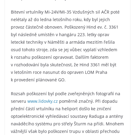
Bitevní vrtulníky Mi-24V/Mi-35 Vzdušných sil AČR poté
nelétaly až do ledna letošního roku, kdy byl jejich
provoz částečně obnoven. Poškozený Hind ev. č. 3361
byl následně umístěn v hangáru 223. letky oprav
letecké techniky v Náměšti a armáda mezitím řešila
osud tohoto stroje, zda se jej vůbec vyplatí vzhledem
k rozsahu poškození opravovat. Dalším faktorem
v rozhodování byla skutečnost, že Hind 3361 měl být
v letošním roce nasunut do opraven LOM Praha
k provedení plánované GO.
Rozsah poškození byl podle zveřejněných fotografií na
serveru
www.lidovky.cz
poměrně značný. Při dopadu
přední částí vrtulníku na heliport došlo ke zničení
optoelektronické vyhledávací soustavy Raduga a antény
naváděcího systému pro střely Šturm na přídi. Mnohem
vážnější však bylo poškození trupu v oblasti přechodu