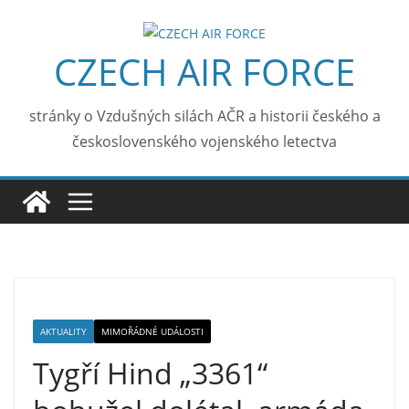
Skip
to
CZECH AIR FORCE
content
stránky o Vzdušných silách AČR a historii českého a
československého vojenského letectva
AKTUALITY
MIMOŘÁDNÉ UDÁLOSTI
Tygří Hind „3361“