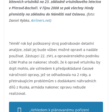
bitevních vrtulníků na 23. základně vrtulníkového letectva
v Přerově-Bochoři. V říjnu 2008 se pak všechny Hindy
přemístily na základnu do Náměšti nad Oslavou.
(foto:
Daniel Rybka,
Airliners.net
)
Téměř rok byl poškozený stroj podrobován detailní
analýze, zdali jej bude vůbec možné opravit a nadále
používat. Zástupci 22. zVrL a opravárenského podniku
LOM Praha se nakonec shodli, že k opravě vrtulníku by
dojít mohlo, ale vzhledem k předpokládané časové
náročnosti opravy, jež se odhadovala na 2 roky, a
přetrvávajícím problémům s dodávkami náhradních
dílů z Ruska, armáda nakonec opravu nebude
realizovat.
„Vzhledem k plánovanému pořízení