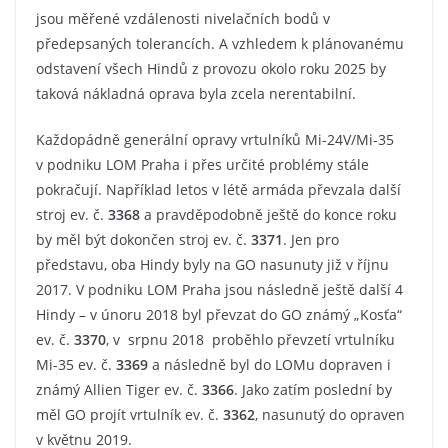
jsou měřené vzdálenosti nivelačních bodů v
předepsaných tolerancích. A vzhledem k plánovanému
odstavení všech Hindů z provozu okolo roku 2025 by
taková nákladná oprava byla zcela nerentabilní.
Každopádně generální opravy vrtulníků Mi-24V/Mi-35
v podniku LOM Praha i přes určité problémy stále
pokračují. Například letos v létě armáda převzala další
stroj ev. č.
3368
a pravděpodobně ještě do konce roku
by měl být dokončen stroj ev. č.
3371
. Jen pro
představu, oba Hindy byly na GO nasunuty již v říjnu
2017. V podniku LOM Praha jsou následně ještě další 4
Hindy – v únoru 2018 byl převzat do GO známý „Kosťa“
ev. č.
3370
, v srpnu 2018 proběhlo převzetí vrtulníku
Mi-35 ev. č.
3369
a následně byl do LOMu dopraven i
známý Allien Tiger ev. č.
3366
. Jako zatím poslední by
měl GO projít vrtulník ev. č.
3362
, nasunutý do opraven
v květnu 2019.