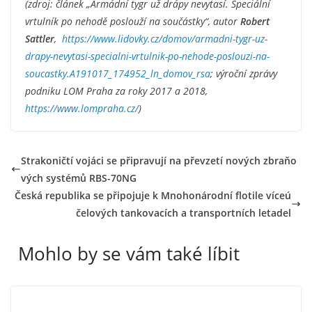
(zdroj: článek „Armádní tygr už drápy nevytasí. Speciální
vrtulník po nehodě poslouží na součástky“, autor
Robert
Sattler
,
https://www.lidovky.cz/domov/armadni-tygr-uz-
drapy-nevytasi-specialni-vrtulnik-po-nehode-poslouzi-na-
soucastky.A191017_174952_ln_domov_rsa
; výroční zprávy
podniku LOM Praha za roky 2017 a 2018,
https://www.lompraha.cz/
)
Strakoničtí vojáci se připravují na převzetí nových zbraňo
vých systémů RBS-70NG
Česká republika se připojuje k Mnohonárodní flotile víceú
čelových tankovacích a transportních letadel
Mohlo by se vám také líbit