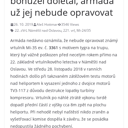
bohužel dolétal, armáda
už jej nebude opravovat
26. 10. 2019
Aleš Hottmar
3546 Views
22. zVrL Náměšť nad Oslavou
,
221. vrl
,
Mi-24/35
Armáda nedávno oznámila, že nebude opravovat známý
vrtulník Mi-35 ev. č.
3361
s motivem tygra na trupu,
který byl vážně poškozen před necelým rokem přímo na
22. základně vrtulníkového letectva v Náměšti nad
Oslavou. Ve středu 28. listopadu 2018 v ranních
hodinách došlo při takzvaném zátěžovém testu motorů
nad heliportem k vysazení jednoho z dvojice motorů
TV3-117 z důvodu destrukce lopatky turbíny
kompresoru. Vrtulník po náhlé ztrátě výkonu tvrdě
dopadl přední částí z výšky cca 8m zpět na plochu
heliportu. Při nehodě nebyl naštěstí nikdo zraněn a
vyšetřovací komise dospěla k závěru, že se posádka
nedopustila žádného pochybení.